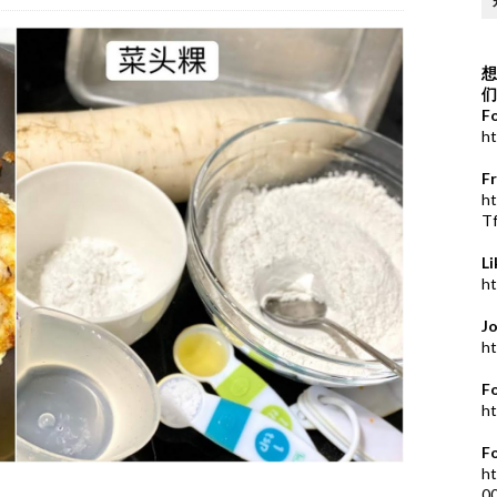
想
们
F
ht
F
h
T
L
ht
J
ht
F
ht
F
ht
0