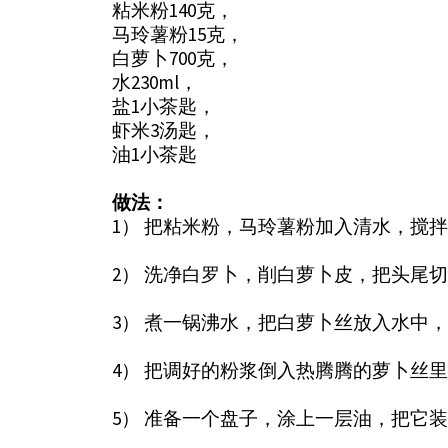
粘米粉140克，
马玲薯粉15克，
白萝卜700克，
水230ml，
盐1小茶匙，
虾米3汤匙，
油1小茶匙
做法：
1） 把粘米粉，马玲薯粉加入清水，搅
2） 洗净白罗卜，削白萝卜皮，把头尾
3） 煮一锅沸水，把白萝卜丝放入水中
4） 把调好的粉浆倒入热腾腾的萝卜丝
5） 准备一个盘子，涂上一层油，把它