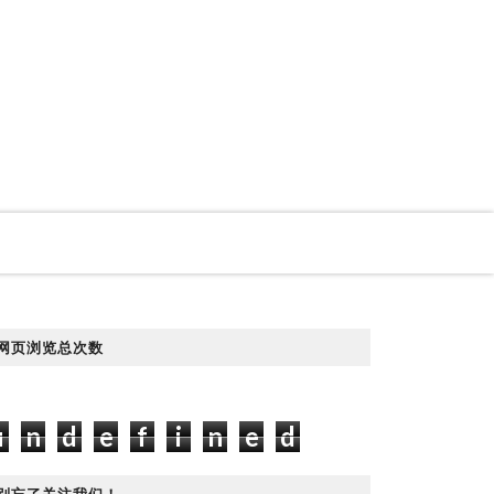
网页浏览总次数
u
n
d
e
f
i
n
e
d