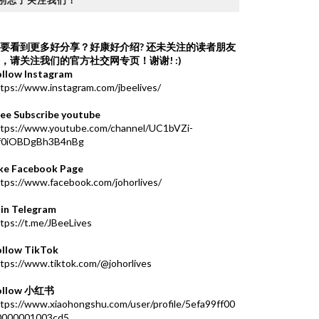
别忘了关注我们！
要看到更多好分享？好康好介绍?
还未关注的读者朋友
，请关注我们的官方社交网专页！谢谢! :)
ollow Instagram
tps://www.instagram.com/jbeelives/
ree Subscribe youtube
ttps://www.youtube.com/channel/UC1bVZi-
f0iOBDgBh3B4nBg
ike Facebook Page
tps://www.facebook.com/johorlives/
oin Telegram
tps://t.me/JBeeLives
ollow TikTok
tps://www.tiktok.com/@johorlives
ollow 小红书
tps://www.xiaohongshu.com/user/profile/5efa99ff00
0000001003cd5