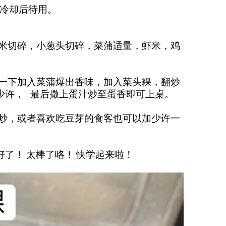
。冷却后待用。
蒜米切碎，小葱头切碎，菜蒲适量，虾米，鸡
爆一下加入菜蒲爆出香味，加入菜头粿，翻炒
少许， 最后撒上蛋汁炒至蛋香即可上桌。
起炒，或者喜欢吃豆芽的食客也可以加少许一
了！ 太棒了咯！ 快学起来啦！