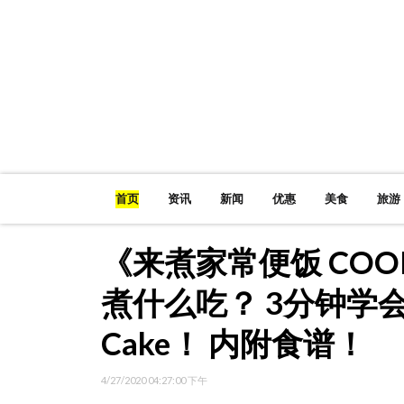
首页
资讯
新闻
优惠
美食
旅游
《来煮家常便饭 COOK
煮什么吃？ 3分钟学会做
Cake！ 内附食谱！
4/27/2020 04:27:00 下午