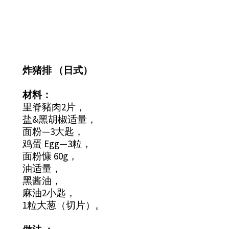
炸猪排 （日式）
材料：
里脊豬肉2片，
盐&黑胡椒适量，
面粉—3大匙，
鸡蛋 Egg—3粒，
面粉慷 60g，
油适量，
黑酱油，
麻油2小匙，
1粒大葱（切片）。