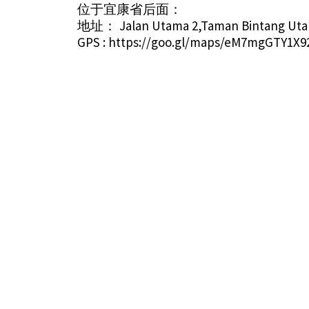
位于宜康省后面：
地址： Jalan Utama 2,Taman Bintang Utam
GPS :
https://goo.gl/maps/eM7mgGTY1X9