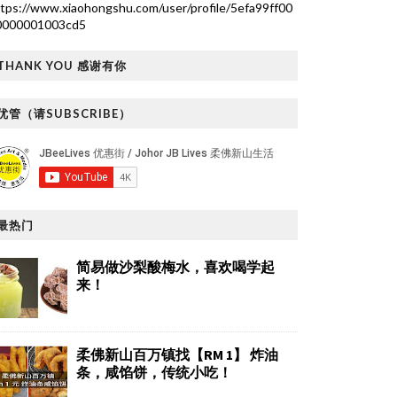
tps://www.xiaohongshu.com/user/profile/5efa99ff00
0000001003cd5
THANK YOU 感谢有你
优管（请SUBSCRIBE）
最热门
简易做沙梨酸梅水，喜欢喝学起
来！
柔佛新山百万镇找【RM 1】 炸油
条，咸馅饼，传统小吃！