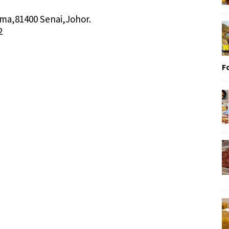
a,81400 Senai,Johor.
2
F