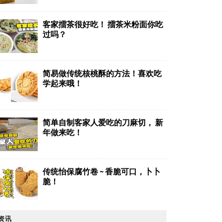
客家擂茶很好吃！ 擂茶米粉面你吃
过吗？
简易做传统核桃酥的方法！喜欢吃
学起来哦！
简单自制客家人爱吃的刀麻切， 新
年做来吃！
传统怡保腐竹卷 ~ 香脆可口，卜卜
脆！
资讯