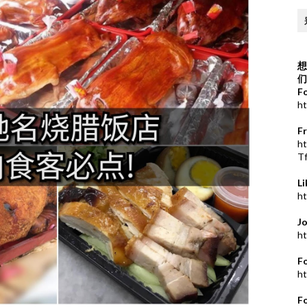
想
们
F
ht
F
h
T
L
ht
J
ht
F
ht
F