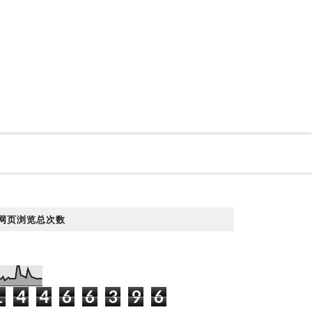
网页浏览总次数
1
4
4
6
6
3
9
6