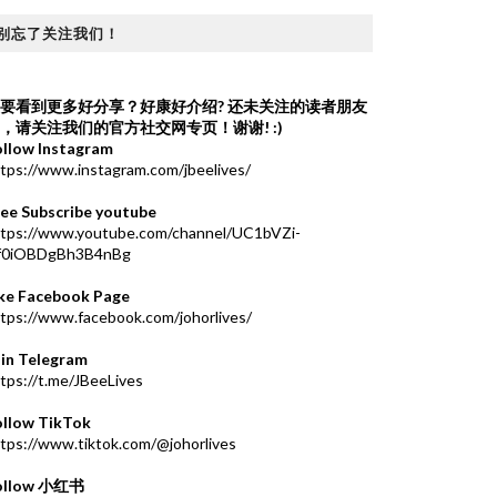
别忘了关注我们！
要看到更多好分享？好康好介绍?
还未关注的读者朋友
，请关注我们的官方社交网专页！谢谢! :)
ollow Instagram
tps://www.instagram.com/jbeelives/
ree Subscribe youtube
ttps://www.youtube.com/channel/UC1bVZi-
f0iOBDgBh3B4nBg
ike Facebook Page
tps://www.facebook.com/johorlives/
oin Telegram
tps://t.me/JBeeLives
ollow TikTok
tps://www.tiktok.com/@johorlives
ollow 小红书