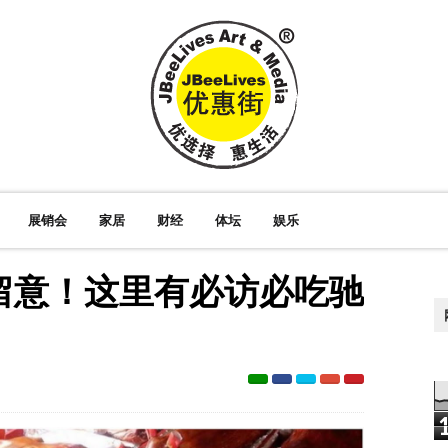
展销会
家居
财经
体坛
娱乐
留意！这里有必访必吃驰