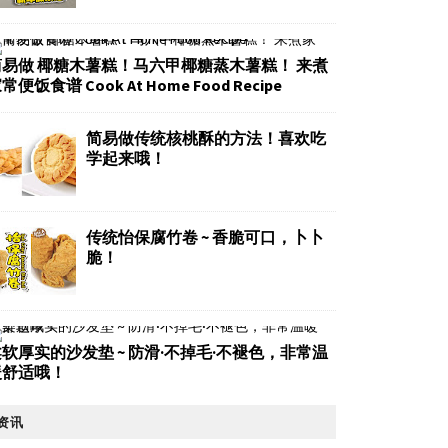
简易做 椰糖木薯糕！马六甲椰糖蒸木薯糕！ 来煮
常便饭食谱 Cook At Home Food Recipe
简易做传统核桃酥的方法！喜欢吃
学起来哦！
传统怡保腐竹卷 ~ 香脆可口，卜卜
脆！
软厚实的沙发垫 ~ 防滑·不掉毛·不褪色，非常温
暖舒适哦！
资讯