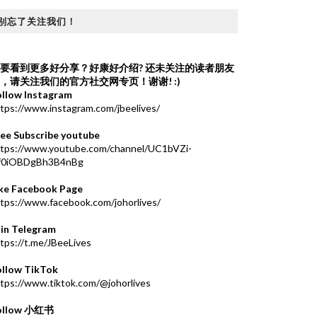
别忘了关注我们！
要看到更多好分享？好康好介绍?
还未关注的读者朋友
，请关注我们的官方社交网专页！谢谢! :)
ollow Instagram
tps://www.instagram.com/jbeelives/
ree Subscribe youtube
ttps://www.youtube.com/channel/UC1bVZi-
f0iOBDgBh3B4nBg
ike Facebook Page
tps://www.facebook.com/johorlives/
oin Telegram
tps://t.me/JBeeLives
ollow TikTok
tps://www.tiktok.com/@johorlives
ollow 小红书