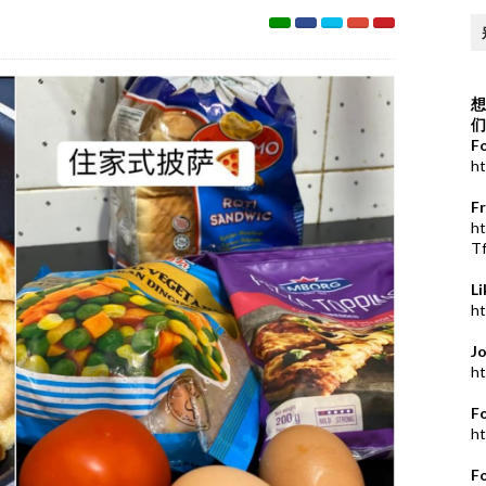
想
们
F
ht
F
h
T
L
ht
J
ht
F
ht
F