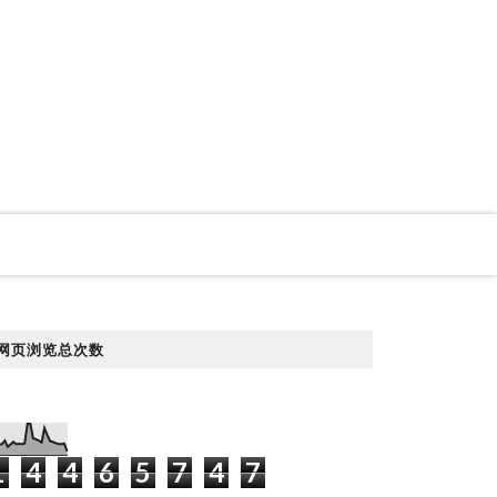
网页浏览总次数
1
4
4
6
5
7
4
7