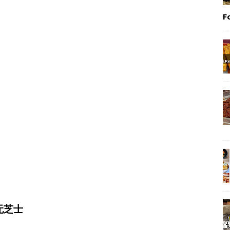
F
边无芝士