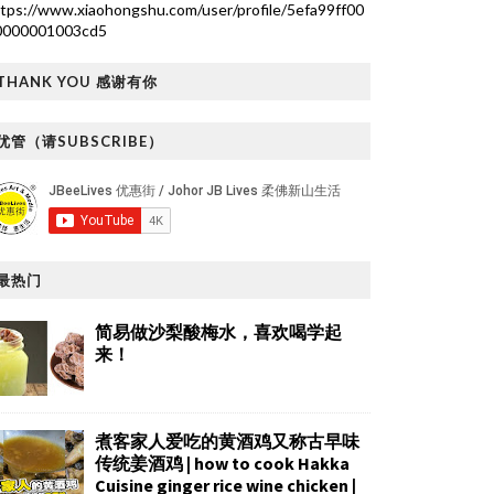
tps://www.xiaohongshu.com/user/profile/5efa99ff00
0000001003cd5
THANK YOU 感谢有你
优管（请SUBSCRIBE）
最热门
简易做沙梨酸梅水，喜欢喝学起
来！
煮客家人爱吃的黄酒鸡又称古早味
传统姜酒鸡 | how to cook Hakka
Cuisine ginger rice wine chicken |