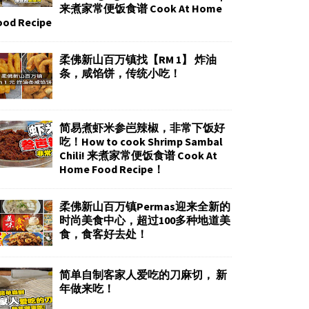
来煮家常便饭食谱 Cook At Home
ood Recipe
柔佛新山百万镇找【RM 1】 炸油
条，咸馅饼，传统小吃！
简易煮虾米参岜辣椒，非常下饭好
吃！How to cook Shrimp Sambal
Chili! 来煮家常便饭食谱 Cook At
Home Food Recipe！
柔佛新山百万镇Permas迎来全新的
时尚美食中心，超过100多种地道美
食，食客好去处！
简单自制客家人爱吃的刀麻切， 新
年做来吃！