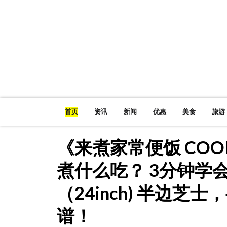
首页
资讯
新闻
优惠
美食
旅游
《来煮家常便饭 COOK
煮什么吃？ 3分钟学会
（24inch) 半边芝
谱！