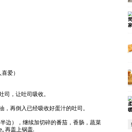
家
人喜爱）
吐司，让吐司吸收。
柔
层油，再倒入已经吸收好蛋汁的吐司。
se（半边），继续加切碎的番茄，香肠，蔬菜
, 再盖上锅盖.