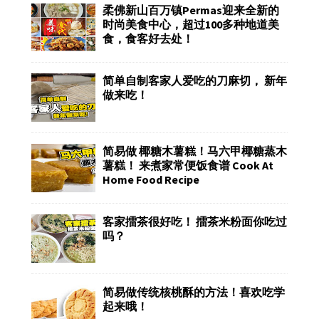
柔佛新山百万镇Permas迎来全新的
时尚美食中心，超过100多种地道美
食，食客好去处！
简单自制客家人爱吃的刀麻切， 新年
做来吃！
简易做 椰糖木薯糕！马六甲椰糖蒸木
薯糕！ 来煮家常便饭食谱 Cook At
Home Food Recipe
客家擂茶很好吃！ 擂茶米粉面你吃过
吗？
简易做传统核桃酥的方法！喜欢吃学
起来哦！