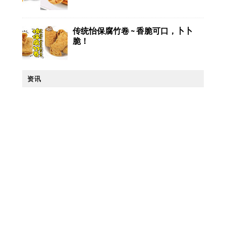
传统怡保腐竹卷 ~ 香脆可口，卜卜
脆！
资讯