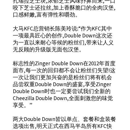
扎瑞拉芝士块,浓郁芝士风味扑鼻而来,一口
咬下芝士还拉丝,加上香酥脆口的全肉汉堡,
口感鲜嫩,富有弹性和嚼劲。
大马KFC总营销长陈美玲说:“作为KFC其中
一项最具匠心的创作,Double Down这次还
为一直以来耐心等候的粉丝们,带来让人义
无反顾的升级版无面包汉堡。
标志性的Zinger Double Down在2012年首度
面市,每一次的回归都不会让粉丝们失望!这
一次让我们更加兴奋的是粉丝们将有机会
品尝双重Double Down的盛宴,享受Zinger
Double Down时也一定要尝试我们全新的
Cheezilla Double Down,全面刺激您的味觉
享受。”
两大Double Down皆以单点、套餐和盒装餐
选项出售,明天正式在西马半岛所有KFC快