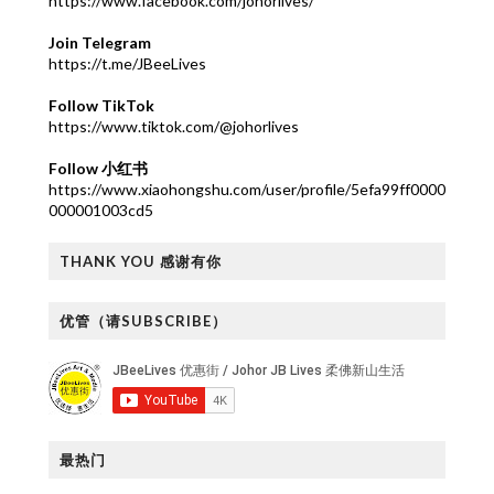
https://www.facebook.com/johorlives/
Join Telegram
https://t.me/JBeeLives
Follow TikTok
https://www.tiktok.com/@johorlives
Follow 小红书
https://www.xiaohongshu.com/user/profile/5efa99ff0000
000001003cd5
THANK YOU 感谢有你
优管（请SUBSCRIBE）
最热门