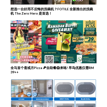
想选一台好用不后悔的洗碗机？FOTILE 全新推出的洗碗
机 The Zero Hero 是首选！
全马首个斋戒月Pizza 🍕自助餐😱来咯! 早鸟优惠仅需RM
39++