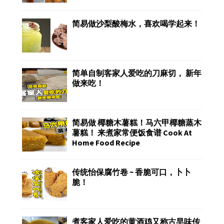
简易做沙梨酸梅水，喜欢喝学起来！
简单自制客家人爱吃的刀麻切， 新年
做来吃！
简易做 椰糖木薯糕！马六甲椰糖蒸木
薯糕！ 来煮家常便饭食谱 Cook At
Home Food Recipe
传统怡保腐竹卷 ~ 香脆可口，卜卜
脆！
煮客家人爱吃的黄酒鸡又称古早味传