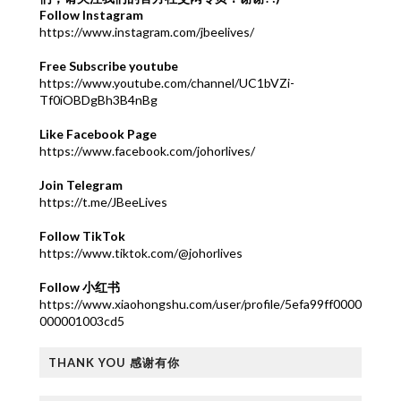
Follow Instagram
https://www.instagram.com/jbeelives/
Free Subscribe youtube
https://www.youtube.com/channel/UC1bVZi-
Tf0iOBDgBh3B4nBg
Like Facebook Page
https://www.facebook.com/johorlives/
Join Telegram
https://t.me/JBeeLives
Follow TikTok
https://www.tiktok.com/@johorlives
Follow 小红书
https://www.xiaohongshu.com/user/profile/5efa99ff0000
000001003cd5
THANK YOU 感谢有你