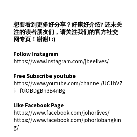
想要看到更多好分享？好康好介绍?
还未关
注的读者朋友们，请关注我们的官方社交
网专页！谢谢! :)
Follow Instagram
https://www.instagram.com/jbeelives/
Free Subscribe youtube
https://www.youtube.com/channel/UC1bVZ
i-Tf0iOBDgBh3B4nBg
Like Facebook Page
https://www.facebook.com/johorlives/
https://www.facebook.com/johorlobangkin
g/