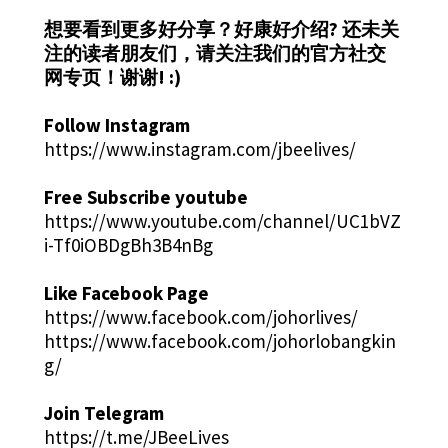
想要看到更多好分享？好康好介绍?
还未关
注的读者朋友们，请关注我们的官方社交
网专页！谢谢! :)
Follow Instagram
https://www.instagram.com/jbeelives/
Free Subscribe youtube
https://www.youtube.com/channel/UC1bVZ
i-Tf0iOBDgBh3B4nBg
Like Facebook Page
https://www.facebook.com/johorlives/
https://www.facebook.com/johorlobangkin
g/
Join Telegram
https://t.me/JBeeLives