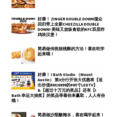
好康！ ZINGER DOUBLE DOWN循众
回归带上全新CHEEZILLA DOUBLE
DOWN! 美味又放纵食欲的KFC双层炸
鸡块汉堡！
简易做传统核桃酥的方法！喜欢吃学
起来哦！
好康！ I Bath Studio （Mount
Austin） 第3分行开张大优惠将【送
出价值RM16999的#85寸LEDTV】
&【超过十万元的奖品】还有【I
Bath 幸运大抽奖】的奖品等着你来赢取，人人有份
哦！
简易做沙梨酸梅水，喜欢喝学起来！