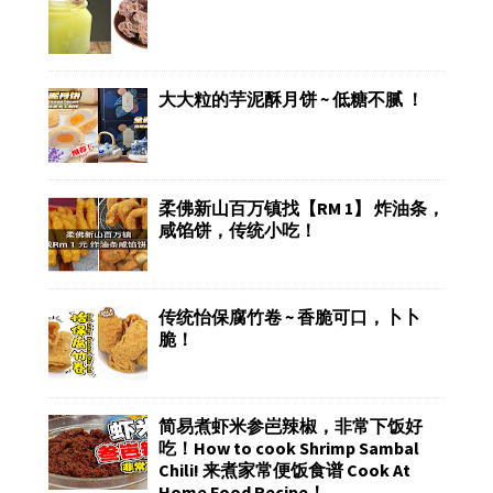
大大粒的芋泥酥月饼 ~ 低糖不腻 ！
柔佛新山百万镇找【RM 1】 炸油条，
咸馅饼，传统小吃！
传统怡保腐竹卷 ~ 香脆可口，卜卜
脆！
简易煮虾米参岜辣椒，非常下饭好
吃！How to cook Shrimp Sambal
Chili! 来煮家常便饭食谱 Cook At
Home Food Recipe！