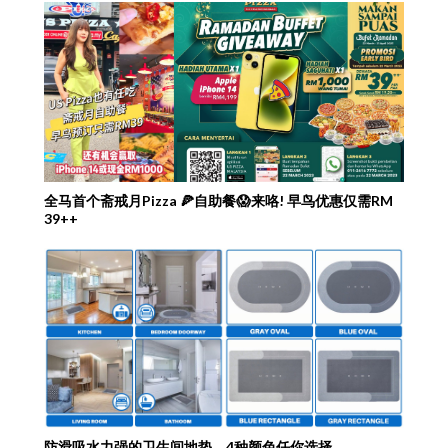
全马首个斋戒月Pizza 🍕自助餐😱来咯! 早鸟优惠仅需RM
39++
防滑吸水力强的卫生间地垫，4种颜色任你选择。