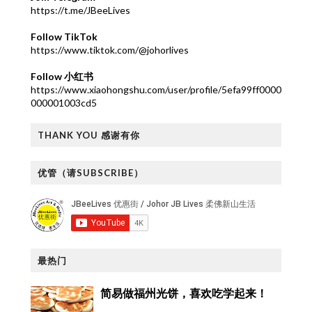
https://t.me/JBeeLives
Follow TikTok
https://www.tiktok.com/@johorlives
Follow 小红书
https://www.xiaohongshu.com/user/profile/5efa99ff0000
000001003cd5
THANK YOU 感谢有你
优管（请SUBSCRIBE）
最热门
简易做福州光饼，喜欢吃学起来！