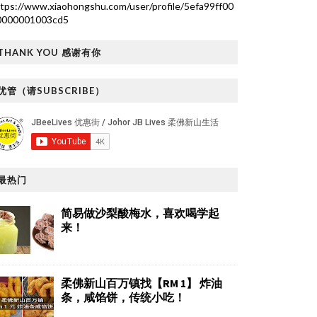
tps://www.xiaohongshu.com/user/profile/5efa99ff00
0000001003cd5
THANK YOU 感谢有你
优管（请SUBSCRIBE）
最热门
简易做沙梨酸梅水，喜欢喝学起
来！
柔佛新山百万镇找【RM 1】 炸油
条，咸馅饼，传统小吃！