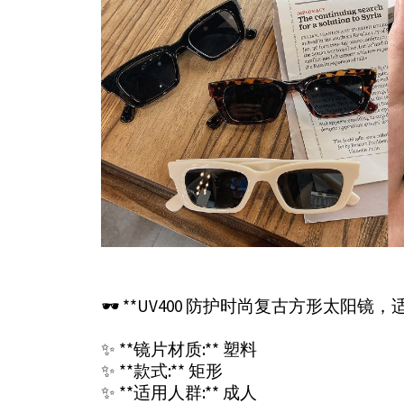
🕶️ **UV400 防护时尚复古方形太阳镜，适合
✨ **镜片材质:** 塑料
✨ **款式:** 矩形
✨ **适用人群:** 成人