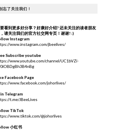
别忘了关注我们！
要看到更多好分享？好康好介绍?
还未关注的读者朋友
，请关注我们的官方社交网专页！谢谢! :)
ollow Instagram
tps://www.instagram.com/jbeelives/
ree Subscribe youtube
ttps://www.youtube.com/channel/UC1bVZi-
f0iOBDgBh3B4nBg
ike Facebook Page
tps://www.facebook.com/johorlives/
oin Telegram
tps://t.me/JBeeLives
ollow TikTok
tps://www.tiktok.com/@johorlives
ollow 小红书