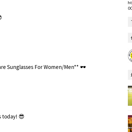
ht
0

uare Sunglasses For Women/Men** 🕶️
s today! 😎