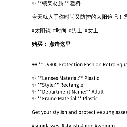
✨ **镜架材质:** 塑料
今天就入手你时尚又防护的太阳镜吧！
#太阳镜 #时尚 #男士 #女士
购买：
点击这里
🕶️ **UV400 Protection Fashion Retro Sq
✨ **Lenses Material:** Plastic
✨ **Style:** Rectangle
✨ **Department Name:** Adult
✨ **Frame Material:** Plastic
Get your stylish and protective sunglasse
#sunglasses #stylish #men #women