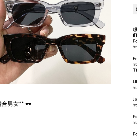
想
们
F
ht
F
h
T
L
ht
J
男女** 🕶️
ht
F
ht
F