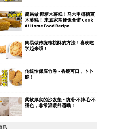
简易做 椰糖木薯糕！马六甲椰糖蒸
木薯糕！ 来煮家常便饭食谱 Cook
At Home Food Recipe
简易做传统核桃酥的方法！喜欢吃
学起来哦！
传统怡保腐竹卷 ~ 香脆可口，卜卜
脆！
柔软厚实的沙发垫 ~ 防滑·不掉毛·不
褪色，非常温暖舒适哦！
资讯