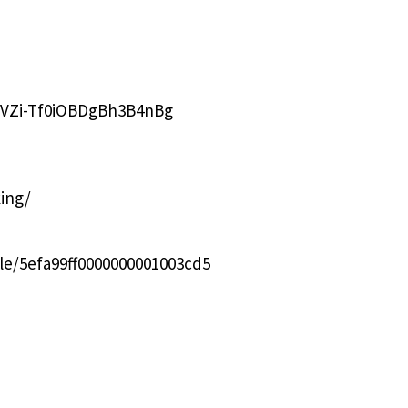
bVZi-Tf0iOBDgBh3B4nBg
ing/
le/5efa99ff0000000001003cd5