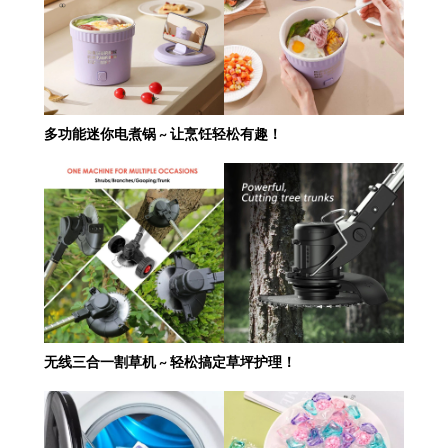
多功能迷你电煮锅 ~ 让烹饪轻松有趣！
无线三合一割草机 ~ 轻松搞定草坪护理！