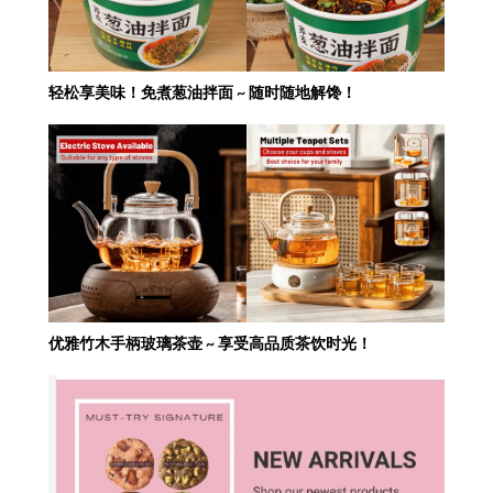
轻松享美味！免煮葱油拌面 ~ 随时随地解馋！
优雅竹木手柄玻璃茶壶 ~ 享受高品质茶饮时光！