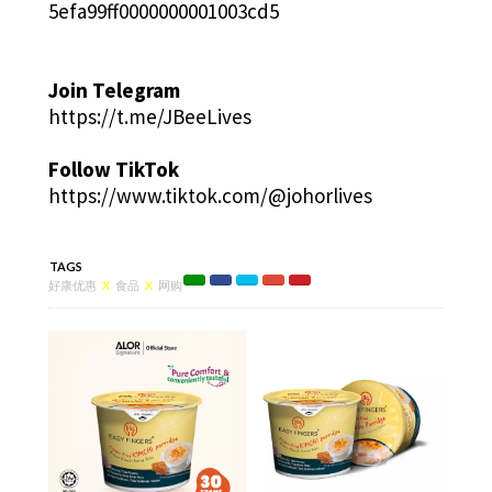
5efa99ff0000000001003cd5
Join Telegram
https://t.me/JBeeLives
Follow TikTok
https://www.tiktok.com/@johorlives
TAGS
好康优惠
X
食品
X
网购