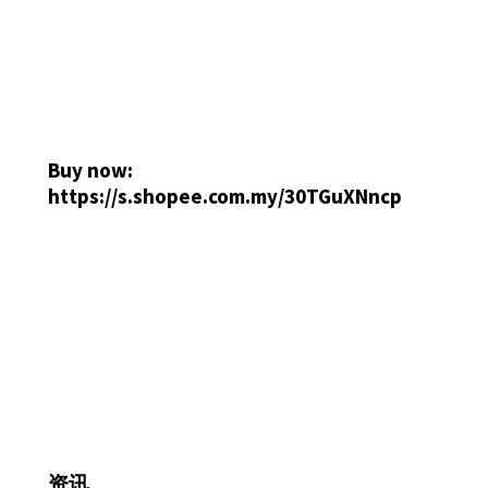
Buy now:
https://s.shopee.com.my/30TGuXNncp
资讯