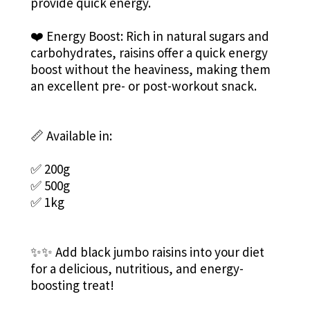
provide quick energy.
❤️ Energy Boost: Rich in natural sugars and
carbohydrates, raisins offer a quick energy
boost without the heaviness, making them
an excellent pre- or post-workout snack.
📏 Available in:
✅ 200g
✅ 500g
✅ 1kg
✨✨ Add black jumbo raisins into your diet
for a delicious, nutritious, and energy-
boosting treat!