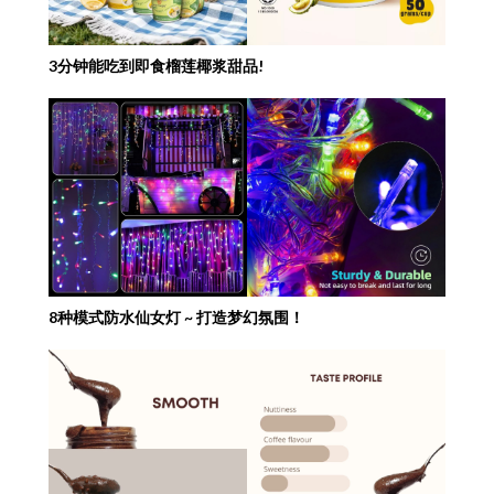
3分钟能吃到即食榴莲椰浆甜品!
8种模式防水仙女灯 ~ 打造梦幻氛围！