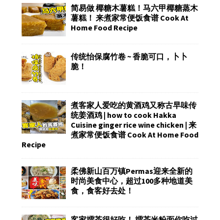
简易做 椰糖木薯糕！马六甲椰糖蒸木
薯糕！ 来煮家常便饭食谱 Cook At
Home Food Recipe
传统怡保腐竹卷 ~ 香脆可口，卜卜
脆！
煮客家人爱吃的黄酒鸡又称古早味传
统姜酒鸡 | how to cook Hakka
Cuisine ginger rice wine chicken | 来
煮家常便饭食谱 Cook At Home Food
Recipe
柔佛新山百万镇Permas迎来全新的
时尚美食中心，超过100多种地道美
食，食客好去处！
客家擂茶很好吃！ 擂茶米粉面你吃过