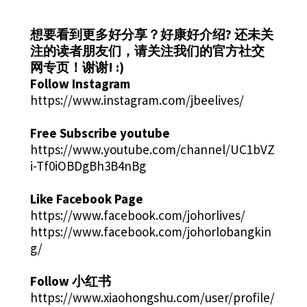
想要看到更多好分享？好康好介绍?
还未关
注的读者朋友们，请关注我们的官方社交
网专页！谢谢! :)
Follow Instagram
https://www.instagram.com/jbeelives/
Free Subscribe youtube
https://www.youtube.com/channel/UC1bVZ
i-Tf0iOBDgBh3B4nBg
Like Facebook Page
https://www.facebook.com/johorlives/
https://www.facebook.com/johorlobangkin
g/
Follow 小红书
https://www.xiaohongshu.com/user/profile/