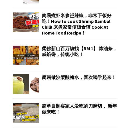
简易煮虾米参岜辣椒，非常下饭好
吃！How to cook Shrimp Sambal
Chili! 来煮家常便饭食谱 Cook At
Home Food Recipe！
柔佛新山百万镇找【RM 1】 炸油条，
咸馅饼，传统小吃！
简易做沙梨酸梅水，喜欢喝学起来！
简单自制客家人爱吃的刀麻切， 新年
做来吃！