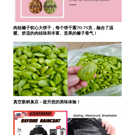
肉桂榛子软心大饼干，每个饼干重70-75克，融合了温
暖、舒适的肉桂味和丰富、坚果的榛子香气！
真空新鲜臭豆 ~ 提升您的美味体验！