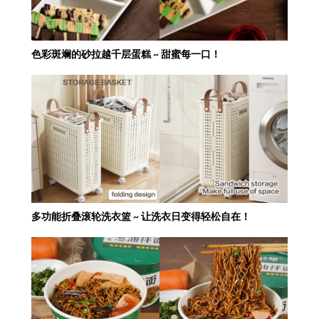
色彩斑斓的砂拉越千层蛋糕 ~ 甜蜜每一口！
多功能折叠滚轮洗衣篮 ~ 让洗衣日变得轻松自在！