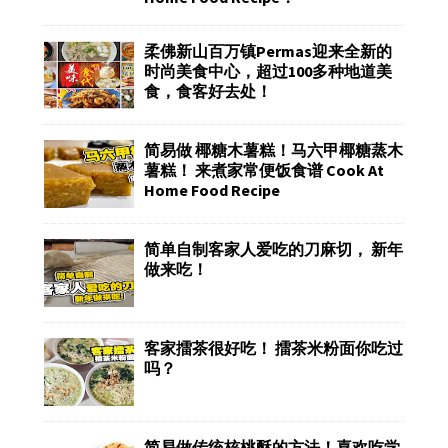
柔佛新山百万镇Permas迎来全新的
时尚美食中心，超过100多种地道美
食，食客好去处！
简易做 椰糖木薯糕！马六甲椰糖蒸木
薯糕！ 来煮家常便饭食谱 Cook At
Home Food Recipe
简单自制客家人爱吃的刀麻切， 新年
做来吃！
客家擂茶很好吃！ 擂茶米粉面你吃过
吗？
简易做传统核桃酥的方法！喜欢吃学