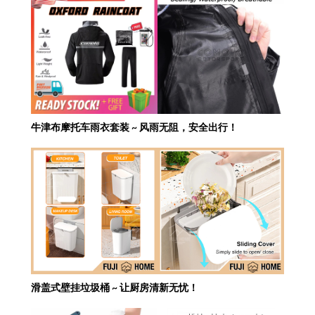
牛津布摩托车雨衣套装 ~ 风雨无阻，安全出行！
滑盖式壁挂垃圾桶 ~ 让厨房清新无忧！