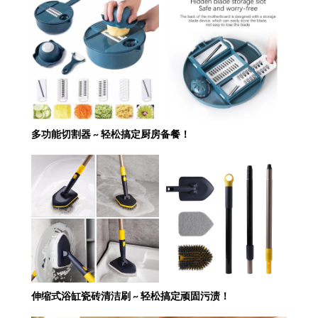
多功能切割器 ~ 轻松搞定厨房备餐！
伸缩式浴缸瓷砖清洁刷 ~ 轻松搞定顽固污渍！