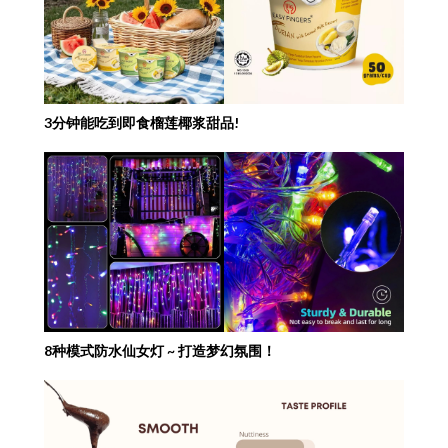
3分钟能吃到即食榴莲椰浆甜品!
8种模式防水仙女灯 ~ 打造梦幻氛围！