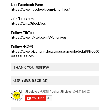
Like Facebook Page
https://www.facebook.com/johorlives/
Join Telegram
https://t.me/JBeeLives
Follow TikTok
https://www.tiktok.com/@johorlives
Follow 小红书
https://www.xiaohongshu.com/user/profile/5efa99ff0000
000001003cd5
THANK YOU 感谢有你
优管（请SUBSCRIBE）