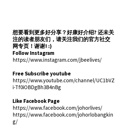
想要看到更多好分享？好康好介绍?
还未关
注的读者朋友们，请关注我们的官方社交
网专页！谢谢! :)
Follow Instagram
https://www.instagram.com/jbeelives/
Free Subscribe youtube
https://www.youtube.com/channel/UC1bVZ
i-Tf0iOBDgBh3B4nBg
Like Facebook Page
https://www.facebook.com/johorlives/
https://www.facebook.com/johorlobangkin
g/