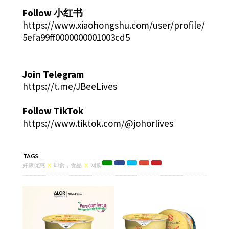
Follow 小红书
https://www.xiaohongshu.com/user/profile/
5efa99ff0000000001003cd5
Join Telegram
https://t.me/JBeeLives
Follow TikTok
https://www.tiktok.com/@johorlives
TAGS
好康优惠
X
即食，食品
X
网购