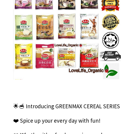
🌟🥣 Introducing GREENMAX CEREAL SERIES
❤️ Spice up your every day with fun!