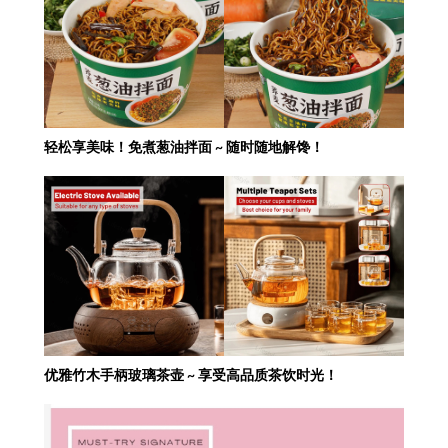
轻松享美味！免煮葱油拌面 ~ 随时随地解馋！
优雅竹木手柄玻璃茶壶 ~ 享受高品质茶饮时光！