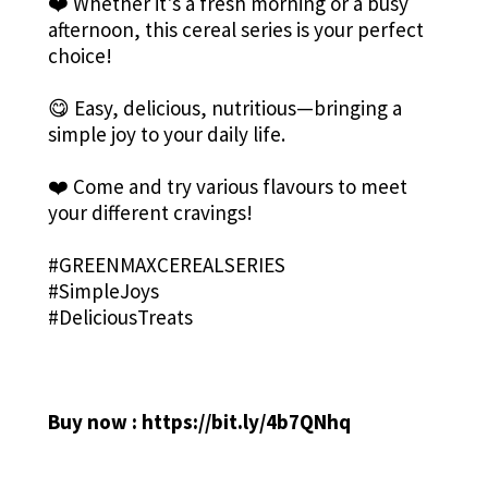
❤️ Whether it's a fresh morning or a busy
afternoon, this cereal series is your perfect
choice!
😋 Easy, delicious, nutritious—bringing a
simple joy to your daily life.
❤️ Come and try various flavours to meet
your different cravings!
#GREENMAXCEREALSERIES
#SimpleJoys
#DeliciousTreats
Buy now :
https://bit.ly/4b7QNhq