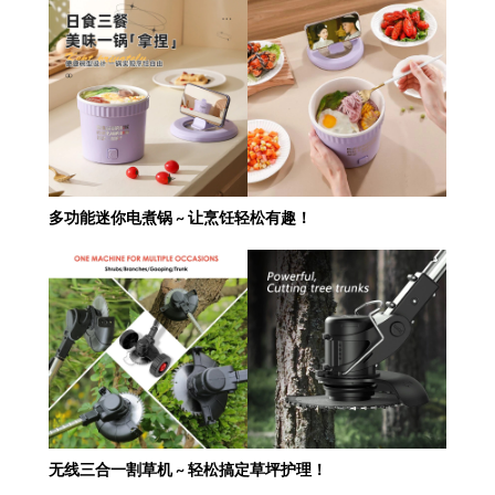
多功能迷你电煮锅 ~ 让烹饪轻松有趣！
无线三合一割草机 ~ 轻松搞定草坪护理！