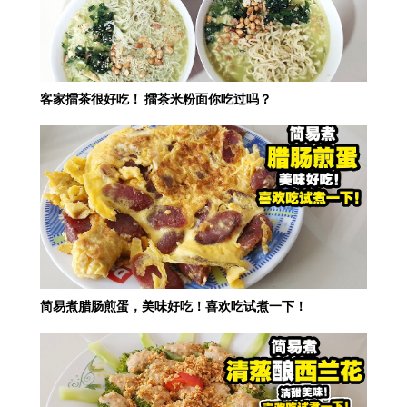
客家擂茶很好吃！ 擂茶米粉面你吃过吗？
简易煮腊肠煎蛋，美味好吃！喜欢吃试煮一下！