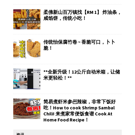
柔佛新山百万镇找【RM 1】 炸油条，
咸馅饼，传统小吃！
传统怡保腐竹卷 ~ 香脆可口，卜卜
脆！
**全新升级！12公斤自动米箱，让储
米更轻松！**
简易煮虾米参岜辣椒，非常下饭好
吃！How to cook Shrimp Sambal
Chili! 来煮家常便饭食谱 Cook At
Home Food Recipe！
资讯