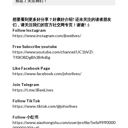
别忘了关注我们！
想要看到更多好分享？好康好介绍?
还未关注的读者朋友
们，请关注我们的官方社交网专页！谢谢! :)
Follow Instagram
https://www.instagram.com/jbeelives/
Free Subscribe youtube
https://www.youtube.com/channel/UC1bVZi-
Tf0iOBDgBh3B4nBg
Like Facebook Page
https://www.facebook.com/johorlives/
Join Telegram
https://t.me/JBeeLives
Follow TikTok
https://www.tiktok.com/@johorlives
Follow 小红书
https://www.xiaohongshu.com/user/profile/5efa99ff0000
000001003cd5