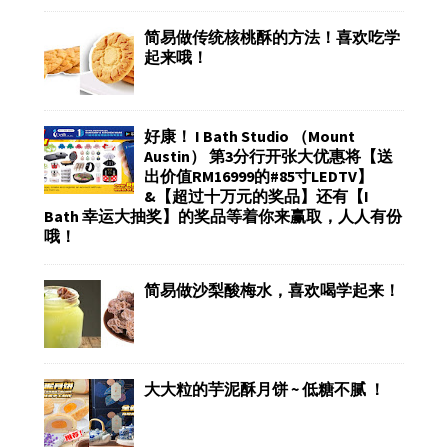
简易做传统核桃酥的方法！喜欢吃学
起来哦！
好康！ I Bath Studio （Mount
Austin） 第3分行开张大优惠将【送
出价值RM16999的#85寸LEDTV】
&【超过十万元的奖品】还有【I
Bath 幸运大抽奖】的奖品等着你来赢取，人人有份
哦！
简易做沙梨酸梅水，喜欢喝学起来！
大大粒的芋泥酥月饼 ~ 低糖不腻 ！