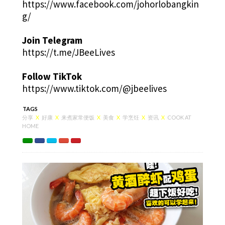
https://www.facebook.com/johorlobangkin
g/
Join Telegram
https://t.me/JBeeLives
Follow TikTok
https://www.tiktok.com/@jbeelives
TAGS
分享
X
好康
X
来煮家常便饭
X
美食
X
学烹饪
X
资讯
X
COOK AT
HOME