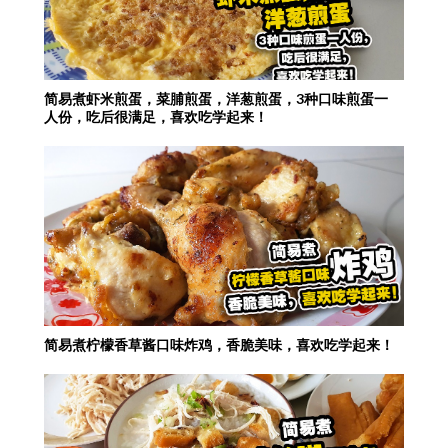
简易煮虾米煎蛋，菜脯煎蛋，洋葱煎蛋，3种口味煎蛋一
人份，吃后很满足，喜欢吃学起来！
简易煮柠檬香草酱口味炸鸡，香脆美味，喜欢吃学起来！