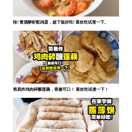
哇! 黄酒醉虾配鸡蛋，超下饭好吃! 喜欢吃试煮一下。
简易炸鸡肉碎酿莲藕，香脆可口！ 喜欢吃试煮一下！