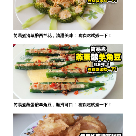
简易煮清蒸酿西兰花，清甜美味！ 喜欢吃试煮一下！
简易煮蒸蛋酿羊角豆，顺滑可口！ 喜欢吃试煮一下！