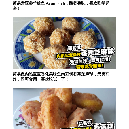
简易煮亚参竹鲛鱼 Asam Fish，酸香美味，喜欢吃学起
来！
简易做内陷宝宝香化美味鱼肉豆饼香蕉芝麻球，无需煎
炸，即可食用！喜欢吃试一下！