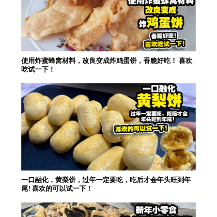
使用炸蜜蜂窝材料，改良变成炸鸡蛋饼，香脆好吃！ 喜欢
吃试一下！
一口融化，黄梨饼，过年一定要吃，吃后才会年头旺到年
尾! 喜欢的可以试一下！