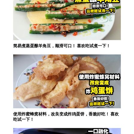
简易煮蒸蛋酿羊角豆，顺滑可口！ 喜欢吃试煮一下！
使用炸蜜蜂窝材料，改良变成炸鸡蛋饼，香脆好吃！ 喜欢
吃试一下！