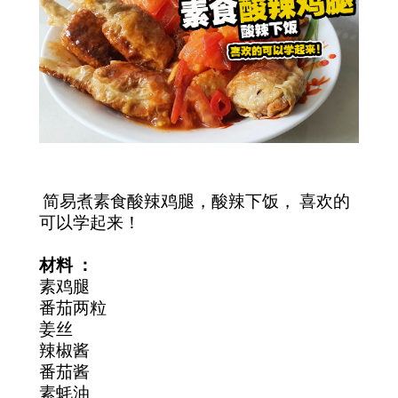
简易煮素食酸辣鸡腿，酸辣下饭， 喜欢的
可以学起来！
材料 ：
素鸡腿
番茄两粒
姜丝
辣椒酱
番茄酱
素蚝油