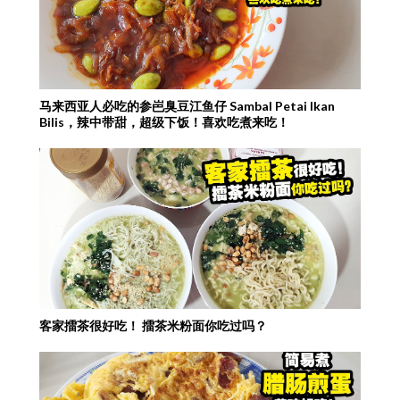
马来西亚人必吃的参岜臭豆江鱼仔 Sambal Petai Ikan
Bilis，辣中带甜，超级下饭！喜欢吃煮来吃！
客家擂茶很好吃！ 擂茶米粉面你吃过吗？