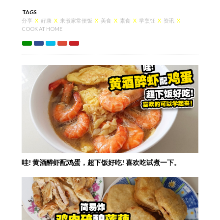
TAGS
分享
X
好康
X
来煮家常便饭
X
美食
X
素食
X
学烹饪
X
资讯
X
COOK AT HOME
哇! 黄酒醉虾配鸡蛋，超下饭好吃! 喜欢吃试煮一下。