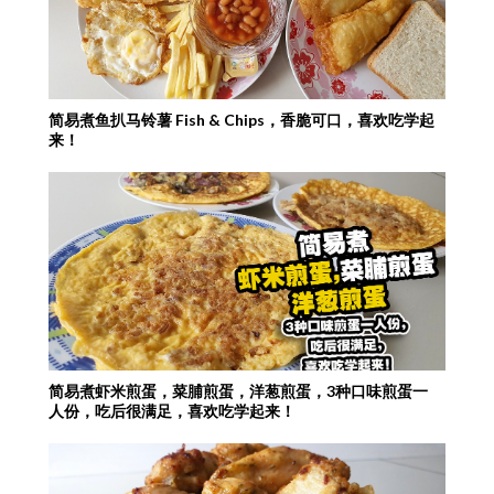
简易煮鱼扒马铃薯 Fish & Chips，香脆可口，喜欢吃学起
来！
简易煮虾米煎蛋，菜脯煎蛋，洋葱煎蛋，3种口味煎蛋一
人份，吃后很满足，喜欢吃学起来！