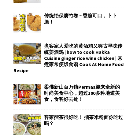
传统怡保腐竹卷 ~ 香脆可口，卜卜
脆！
煮客家人爱吃的黄酒鸡又称古早味传
统姜酒鸡 | how to cook Hakka
Cuisine ginger rice wine chicken | 来
煮家常便饭食谱 Cook At Home Food
Recipe
柔佛新山百万镇Permas迎来全新的
时尚美食中心，超过100多种地道美
食，食客好去处！
客家擂茶很好吃！ 擂茶米粉面你吃过
吗？