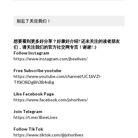
别忘了关注我们！
想要看到更多好分享？好康好介绍?
还未关注的读者朋友
们，请关注我们的官方社交网专页！谢谢! :)
Follow Instagram
https://www.instagram.com/jbeelives/
Free Subscribe youtube
https://www.youtube.com/channel/UC1bVZi-
Tf0iOBDgBh3B4nBg
Like Facebook Page
https://www.facebook.com/johorlives/
Join Telegram
https://t.me/JBeeLives
Follow TikTok
https://www.tiktok.com/@johorlives