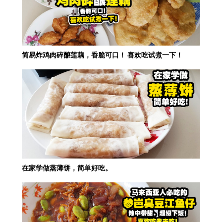
简易炸鸡肉碎酿莲藕，香脆可口！ 喜欢吃试煮一下！
在家学做蒸薄饼，简单好吃。