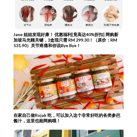
Jane 姐姐发现好康！ 优惠福利[竟高达40%折扣] 网购新
加坡马光顾关键，3盒现只需 RM 299.30！（原价：RM
531.90）关节疼痛和你说Bye Bye！
在家自己做Rojak 吃，可以加入这个非常好吃的各类参岜
酱汁，这里也能网购哦！