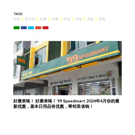
TAGS
分享
X
好介绍
X
好康
X
开幕
X
开业
X
开张
X
美食
X
资讯
好康来咯！ 好康来咯！ 99 Speedmart 2024年4月份的最
新优惠，基本日用品有优惠，帮邻里省钱！