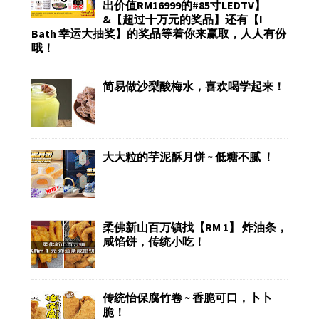
出价值RM16999的#85寸LEDTV】
&【超过十万元的奖品】还有【I
Bath 幸运大抽奖】的奖品等着你来赢取，人人有份
哦！
简易做沙梨酸梅水，喜欢喝学起来！
大大粒的芋泥酥月饼 ~ 低糖不腻 ！
柔佛新山百万镇找【RM 1】 炸油条，
咸馅饼，传统小吃！
传统怡保腐竹卷 ~ 香脆可口，卜卜
脆！