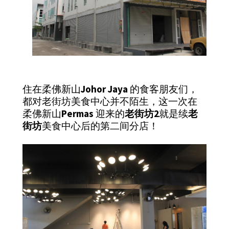
住在柔佛新山
Johor Jaya
的食客朋友们，
都对老街坊美食中心并不陌生，这一次在
柔佛新山
Permas
迎来的
老街坊2
就是续
老
街坊
美食中心后的第二间分店！