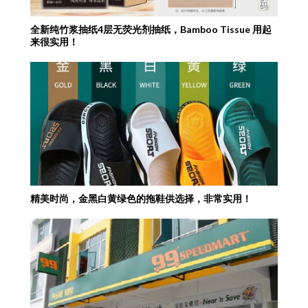
全新纯竹浆抽纸4层无荧光剂抽纸，Bamboo Tissue 用起
来很实用！
精美时尚，金黑白黄绿色的拖鞋供选择，非常实用！