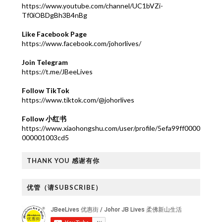
https://www.youtube.com/channel/UC1bVZi-
Tf0iOBDgBh3B4nBg
Like Facebook Page
https://www.facebook.com/johorlives/
Join Telegram
https://t.me/JBeeLives
Follow TikTok
https://www.tiktok.com/@johorlives
Follow 小红书
https://www.xiaohongshu.com/user/profile/5efa99ff0000
000001003cd5
THANK YOU 感谢有你
优管（请SUBSCRIBE）