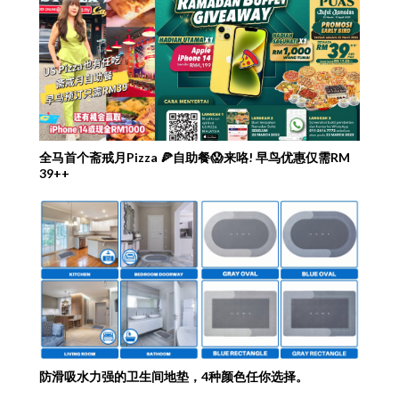
全马首个斋戒月Pizza 🍕自助餐😱来咯! 早鸟优惠仅需RM
39++
防滑吸水力强的卫生间地垫，4种颜色任你选择。