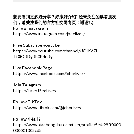
想要看到更多好分享？好康好介绍?
还未关注的读者朋友
们，请关注我们的官方社交网专页！谢谢! :)
Follow Instagram
https://www.instagram.com/jbeelives/
Free Subscribe youtube
https://www.youtube.com/channel/UC1bVZi-
Tf0iOBDgBh3B4nBg
Like Facebook Page
https://www.facebook.com/johorlives/
Join Telegram
https://t.me/JBeeLives
Follow TikTok
https://www.tiktok.com/@johorlives
Follow 小红书
https://www.xiaohongshu.com/user/profile/5efa99ff0000
000001003cd5