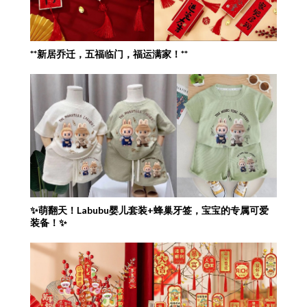
**新居乔迁，五福临门，福运满家！**
✨萌翻天！Labubu婴儿套装+蜂巢牙签，宝宝的专属可爱
装备！✨