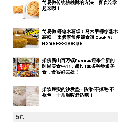
简易做传统核桃酥的方法！喜欢吃学
起来哦！
简易做 椰糖木薯糕！马六甲椰糖蒸木
薯糕！ 来煮家常便饭食谱 Cook At
Home Food Recipe
柔佛新山百万镇Permas迎来全新的
时尚美食中心，超过100多种地道美
食，食客好去处！
柔软厚实的沙发垫 ~ 防滑·不掉毛·不
褪色，非常温暖舒适哦！
资讯