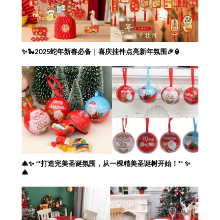
✨🐍2025蛇年新春必备｜喜庆挂件点亮新年氛围🎉🏮
🎄✨ **打造完美圣诞氛围，从一棵精美圣诞树开始！** ✨
🎄