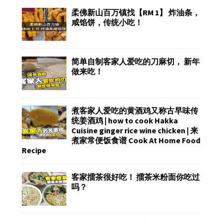
柔佛新山百万镇找【RM 1】 炸油条，
咸馅饼，传统小吃！
简单自制客家人爱吃的刀麻切， 新年
做来吃！
煮客家人爱吃的黄酒鸡又称古早味传
统姜酒鸡 | how to cook Hakka
Cuisine ginger rice wine chicken | 来
煮家常便饭食谱 Cook At Home Food
Recipe
客家擂茶很好吃！ 擂茶米粉面你吃过
吗？