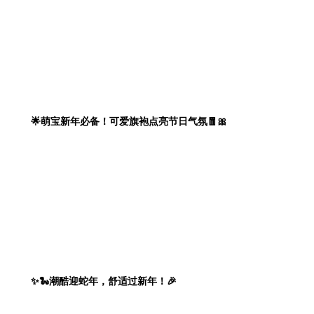
🌟萌宝新年必备！可爱旗袍点亮节日气氛🧧🎀
✨🐍潮酷迎蛇年，舒适过新年！🎉