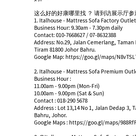
这么好的好康哪里找 ？ 请到访展示厅
1. Italhouse - Mattress Sofa Factory Outlet
Business Hour: 9.30am - 7.30pm daily
Contact: 010-7668627 / 07-8632388
Address: No.29, Jalan Cemerlang, Taman 
Tiram 81800 Johor Bahru.
Google Map: https://goo.gl/maps/N8vTSL
2. Italhouse - Mattress Sofa Premium Outl
Business Hour :
11.00am - 9.00pm (Mon-Fri)
10.00am - 9.00pm (Sat & Sun)
Contact : 018-290 5678
Address : Lot 13,14 No 1, Jalan Dedap 3,
Bahru, Johor.
Google Maps : https://goo.gl/maps/988R