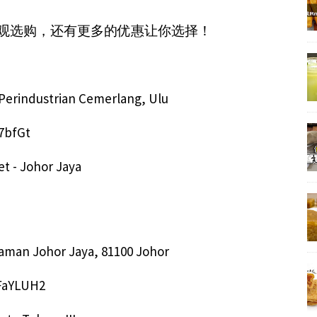
参观选购，还有更多的优惠让你选择！
Perindustrian Cemerlang, Ulu
7bfGt
et - Johor Jaya
 Taman Johor Jaya, 81100 Johor
fFaYLUH2