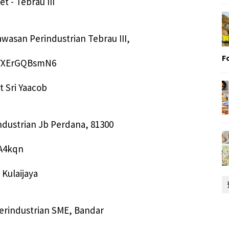
t - Tebrau III
wasan Perindustrian Tebrau III,
F
vo7XErGQBsmN6
t Sri Yaacob
industrian Jb Perdana, 81300
vA4kqn
 Kulaijaya
Perindustrian SME, Bandar