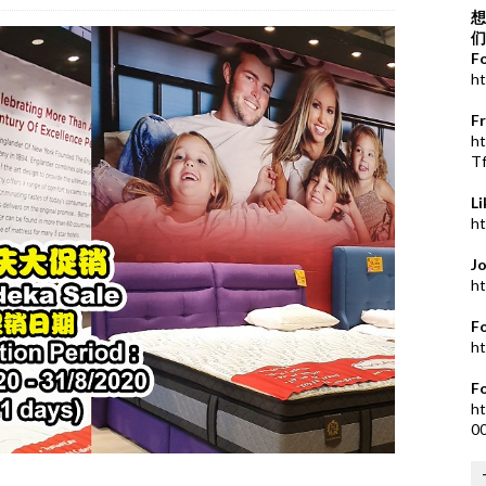
想
们
F
ht
F
h
T
L
ht
J
ht
F
ht
F
ht
0