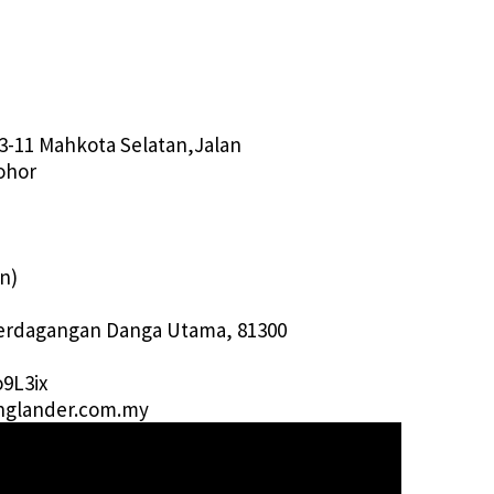
03-11 Mahkota Selatan,Jalan
Johor
n)
 Perdagangan Danga Utama, 81300
9L3ix
englander.com.my