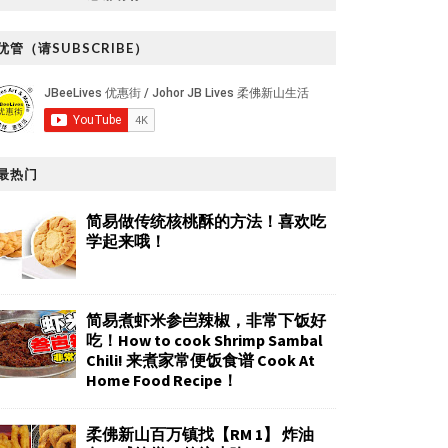
优管（请SUBSCRIBE）
最热门
简易做传统核桃酥的方法！喜欢吃
学起来哦！
简易煮虾米参岜辣椒，非常下饭好
吃！How to cook Shrimp Sambal
Chili! 来煮家常便饭食谱 Cook At
Home Food Recipe！
柔佛新山百万镇找【RM 1】 炸油