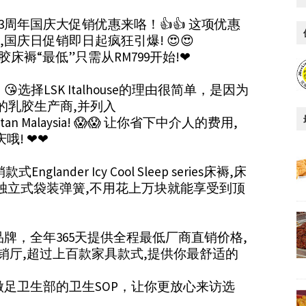
e 马来西亚63周年国庆大促销优惠来咯！👍👍 这项优惠
天,国庆日促销即日起疯狂引爆! 😍😍
乳胶床褥“最低”只需从RM799开始!❤
择LSK Italhouse的理由很简单，是因为
的乳胶生产商,并列入
y Buatan Malaysia! 😱😱 让你省下中介人的费用,
哦! ❤❤
ander Icy Cool Sleep series床褥,床
与独立式袋装弹簧,不用花上万块就能享受到顶
的优质品牌，全年365天提供全程最低厂商直销价格,
敞展销厅,超过上百款家具款式,提供你最舒适的
e 做足卫生部的卫生SOP，让你更放心来访选