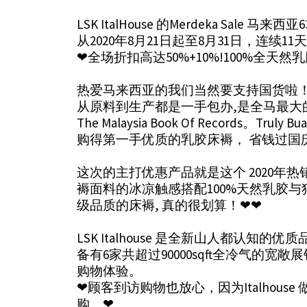
LSK ItalHouse 的Merdeka Sal
从2020年8月21日起至8月31日，连续11
❤全场折扣高达50%+10%!100%全天然
热爱马来西亚的我们当然要支持国货啦！😘选
从原料到生产都是一手包办,是全⻢最大
The Malaysia Book Of Records。Trul
购得第一手优质的乳胶床褥， 省钱过国庆
这次的主打优惠产品就是这个 2020年热销款式Engl
褥面料的冰凉触感搭配100%天然乳胶
级品质的床褥, 真的很划算！❤❤
LSK Italhouse 是全新山人都认知
备有6家共超过90000sqft全冷气的宽
购物体验。
❤顾客到访购物也放心，因为Italhous
购。❤