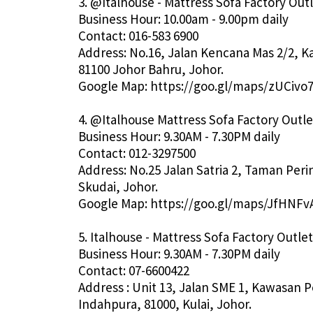
3. @Italhouse - Mattress Sofa Factory Outle
Business Hour: 10.00am - 9.00pm daily
Contact: 016-583 6900
Address: No.16, Jalan Kencana Mas 2/2, Ka
81100 Johor Bahru, Johor.
Google Map: https://goo.gl/maps/zUCi
4. @Italhouse Mattress Sofa Factory Outle
Business Hour: 9.30AM - 7.30PM daily
Contact: 012-3297500
Address: No.25 Jalan Satria 2, Taman Per
Skudai, Johor.
Google Map: https://goo.gl/maps/JfHNF
5. Italhouse - Mattress Sofa Factory Outlet
Business Hour: 9.30AM - 7.30PM daily
Contact: 07-6600422
Address : Unit 13, Jalan SME 1, Kawasan 
Indahpura, 81000, Kulai, Johor.