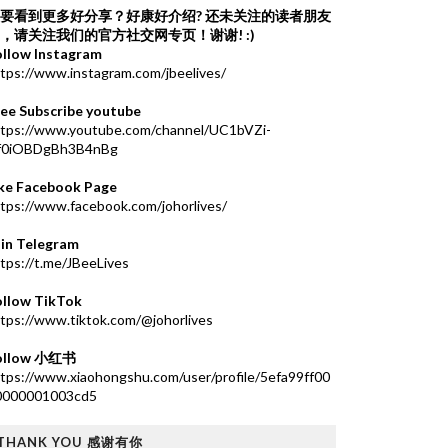
要看到更多好分享？好康好介绍?
还未关注的读者朋友
，请关注我们的官方社交网专页！谢谢! :)
ollow Instagram
tps://www.instagram.com/jbeelives/
ree Subscribe youtube
ttps://www.youtube.com/channel/UC1bVZi-
f0iOBDgBh3B4nBg
ike Facebook Page
tps://www.facebook.com/johorlives/
oin Telegram
tps://t.me/JBeeLives
ollow TikTok
tps://www.tiktok.com/@johorlives
ollow 小红书
tps://www.xiaohongshu.com/user/profile/5efa99ff00
0000001003cd5
THANK YOU 感谢有你