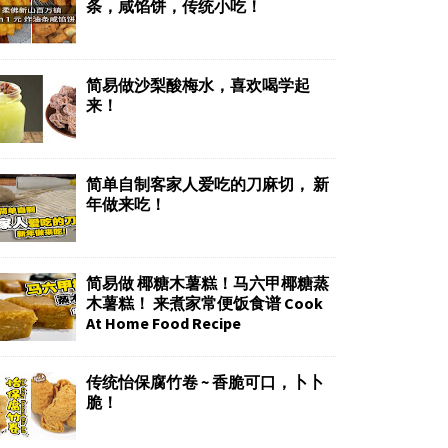
条，咸馅饼，传统小吃！
简易做沙梨酸梅水，喜欢喝学起
来！
简单自制客家人爱吃的刀麻切， 新
年做来吃！
简易做 椰糖木薯糕！马六甲椰糖蒸
木薯糕！ 来煮家常便饭食谱 Cook
At Home Food Recipe
传统怡保腐竹卷 ~ 香脆可口，卜卜
脆！