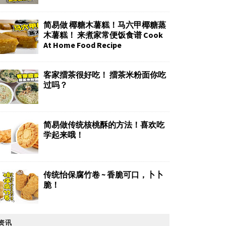
简易做 椰糖木薯糕！马六甲椰糖蒸
木薯糕！ 来煮家常便饭食谱 Cook
At Home Food Recipe
客家擂茶很好吃！ 擂茶米粉面你吃
过吗？
简易做传统核桃酥的方法！喜欢吃
学起来哦！
传统怡保腐竹卷 ~ 香脆可口，卜卜
脆！
资讯