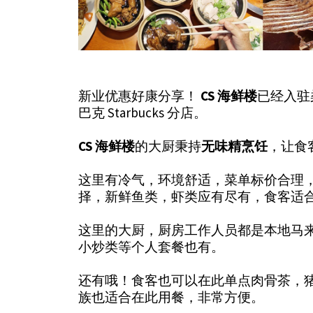
新业优惠好康分享！
CS 海鲜楼
已经入驻柔佛
巴克 Starbucks 分店。
CS 海鲜楼
的大厨秉持
无味精烹饪
，让食
这里有冷气，环境舒适，菜单标价合理，
择，新鲜鱼类，虾类应有尽有，食客适
这里的大厨，厨房工作人员都是本地马
小炒类等个人套餐也有。
还有哦！食客也可以在此单点肉骨茶，
族也适合在此用餐，非常方便。