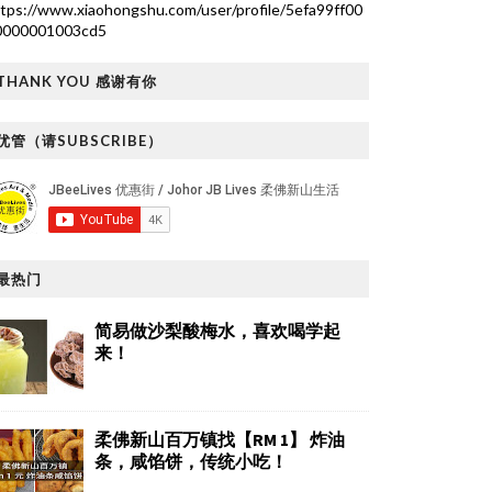
tps://www.xiaohongshu.com/user/profile/5efa99ff00
0000001003cd5
THANK YOU 感谢有你
优管（请SUBSCRIBE）
最热门
简易做沙梨酸梅水，喜欢喝学起
来！
柔佛新山百万镇找【RM 1】 炸油
条，咸馅饼，传统小吃！