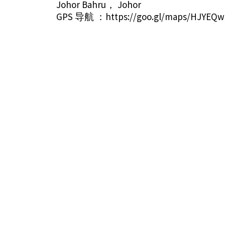
Johor Bahru， Johor
GPS 导航 ：
https://goo.gl/maps/HJYEQw