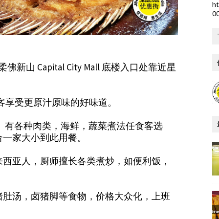
ht
0
新山 Capital City Mall 底楼入口处靠近星
客享受更原汁原味的好味道。
 有各种肉类，海鲜，蔬菜煮法任食客选
合一家大小到此用餐。
来西亚人，厨师擅长各类煮炒，如便利饭，
猪肚汤，卤猪脚等食物，价格大众化，上班