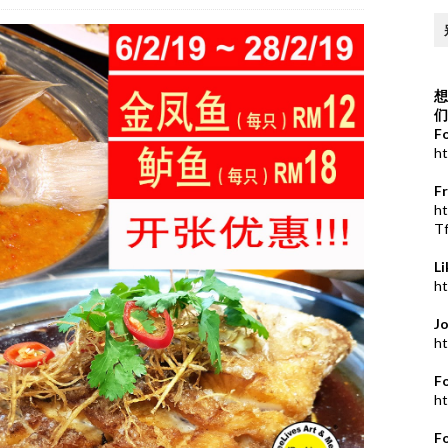
想
们
F
ht
F
h
T
L
ht
J
ht
F
ht
F