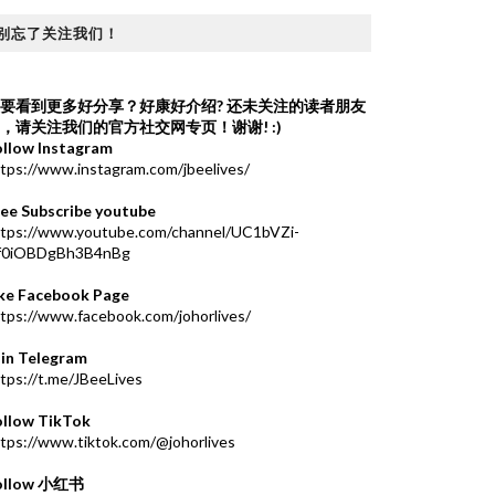
别忘了关注我们！
要看到更多好分享？好康好介绍?
还未关注的读者朋友
，请关注我们的官方社交网专页！谢谢! :)
ollow Instagram
tps://www.instagram.com/jbeelives/
ree Subscribe youtube
ttps://www.youtube.com/channel/UC1bVZi-
f0iOBDgBh3B4nBg
ike Facebook Page
tps://www.facebook.com/johorlives/
oin Telegram
tps://t.me/JBeeLives
ollow TikTok
tps://www.tiktok.com/@johorlives
ollow 小红书