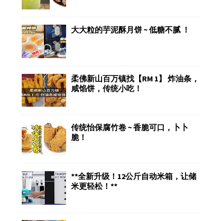
大大粒的芋泥酥月饼 ~ 低糖不腻 ！
柔佛新山百万镇找【RM 1】 炸油条，
咸馅饼，传统小吃！
传统怡保腐竹卷 ~ 香脆可口，卜卜
脆！
**全新升级！12公斤自动米箱，让储
米更轻松！**