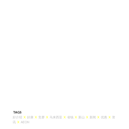
TAGS
好介绍
X
好康
X
竞赛
X
马来西亚
X
省钱
X
新山
X
新闻
X
优惠
X
资
讯
X
AEON