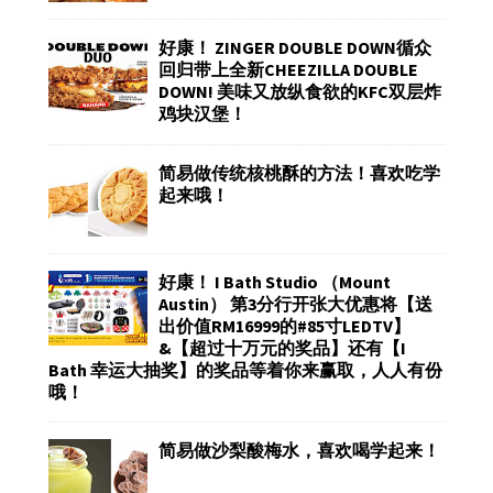
好康！ ZINGER DOUBLE DOWN循众
回归带上全新CHEEZILLA DOUBLE
DOWN! 美味又放纵食欲的KFC双层炸
鸡块汉堡！
简易做传统核桃酥的方法！喜欢吃学
起来哦！
好康！ I Bath Studio （Mount
Austin） 第3分行开张大优惠将【送
出价值RM16999的#85寸LEDTV】
&【超过十万元的奖品】还有【I
Bath 幸运大抽奖】的奖品等着你来赢取，人人有份
哦！
简易做沙梨酸梅水，喜欢喝学起来！