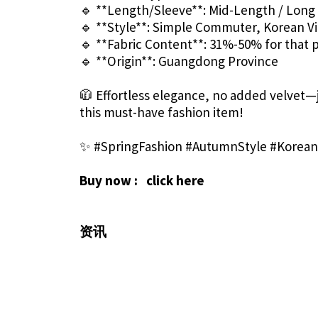
🔹 **Length/Sleeve**: Mid-Length / Lon
🔹 **Style**: Simple Commuter, Korean 
🔹 **Fabric Content**: 31%-50% for that 
🔹 **Origin**: Guangdong Province
🧥 Effortless elegance, no added velvet—j
this must-have fashion item!
✨ #SpringFashion #AutumnStyle #Korean
Buy now :
click here
资讯