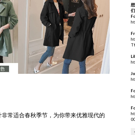
想
们
F
ht
F
h
T
L
ht
J
ht
F
ht
F
ht
计非常适合春秋季节，为你带来优雅现代的
0