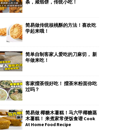
条，咸馅饼，传统小吃！
简易做传统核桃酥的方法！喜欢吃
学起来哦！
简单自制客家人爱吃的刀麻切， 新
年做来吃！
客家擂茶很好吃！ 擂茶米粉面你吃
过吗？
简易做 椰糖木薯糕！马六甲椰糖蒸
木薯糕！ 来煮家常便饭食谱 Cook
At Home Food Recipe