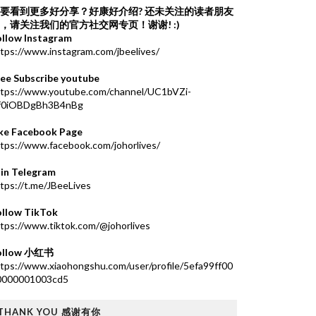
要看到更多好分享？好康好介绍?
还未关注的读者朋友
，请关注我们的官方社交网专页！谢谢! :)
ollow Instagram
tps://www.instagram.com/jbeelives/
ree Subscribe youtube
ttps://www.youtube.com/channel/UC1bVZi-
f0iOBDgBh3B4nBg
ike Facebook Page
tps://www.facebook.com/johorlives/
oin Telegram
tps://t.me/JBeeLives
ollow TikTok
tps://www.tiktok.com/@johorlives
ollow 小红书
tps://www.xiaohongshu.com/user/profile/5efa99ff00
0000001003cd5
THANK YOU 感谢有你