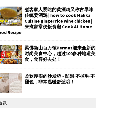
煮客家人爱吃的黄酒鸡又称古早味
传统姜酒鸡 | how to cook Hakka
Cuisine ginger rice wine chicken |
来煮家常便饭食谱 Cook At Home
ood Recipe
柔佛新山百万镇Permas迎来全新的
时尚美食中心，超过100多种地道美
食，食客好去处！
柔软厚实的沙发垫 ~ 防滑·不掉毛·不
褪色，非常温暖舒适哦！
资讯