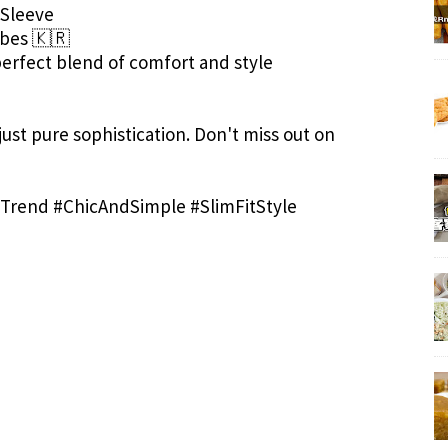
g Sleeve
Vibes 🇰🇷
perfect blend of comfort and style
ust pure sophistication. Don't miss out on
Trend #ChicAndSimple #SlimFitStyle