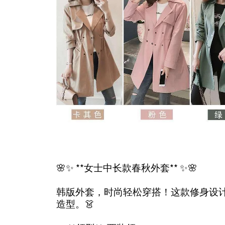
🌸✨ **女士中长款春秋外套** ✨🌸
韩版外套，时尚轻松穿搭！这款修身设
造型。👗