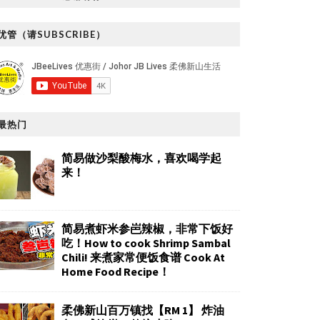
优管（请SUBSCRIBE）
最热门
简易做沙梨酸梅水，喜欢喝学起
来！
简易煮虾米参岜辣椒，非常下饭好
吃！How to cook Shrimp Sambal
Chili! 来煮家常便饭食谱 Cook At
Home Food Recipe！
柔佛新山百万镇找【RM 1】 炸油