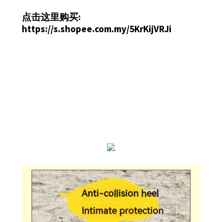
点击这里购买:
https://s.shopee.com.my/5KrKijVRJi