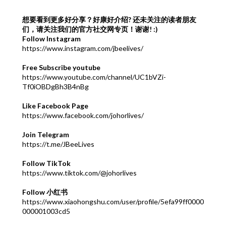
想要看到更多好分享？好康好介绍?
还未关注的读者朋友
们，请关注我们的官方社交网专页！谢谢! :)
Follow Instagram
https://www.instagram.com/jbeelives/
Free Subscribe youtube
https://www.youtube.com/channel/UC1bVZi-
Tf0iOBDgBh3B4nBg
Like Facebook Page
https://www.facebook.com/johorlives/
Join Telegram
https://t.me/JBeeLives
Follow TikTok
https://www.tiktok.com/@johorlives
Follow 小红书
https://www.xiaohongshu.com/user/profile/5efa99ff0000
000001003cd5