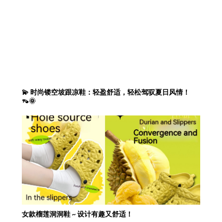
💫 时尚镂空坡跟凉鞋：轻盈舒适，轻松驾驭夏日风情！
👡🌞
女款榴莲洞洞鞋 ~ 设计有趣又舒适！