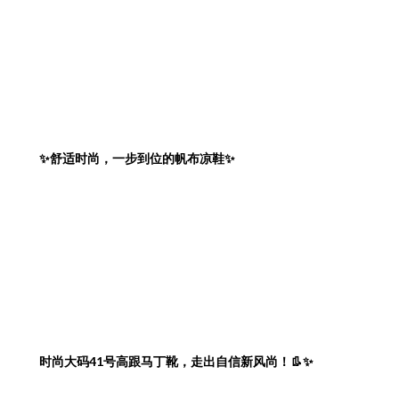
✨舒适时尚，一步到位的帆布凉鞋✨
时尚大码41号高跟马丁靴，走出自信新风尚！👢✨