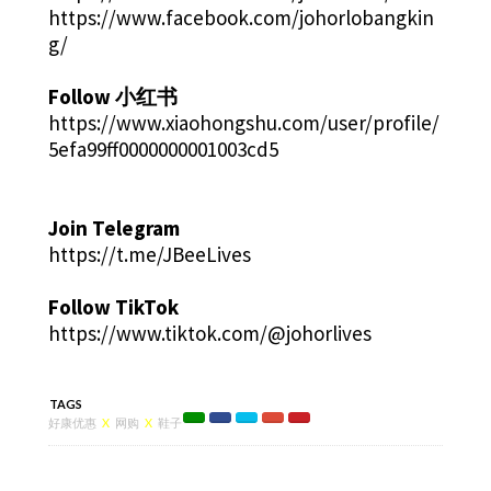
https://www.facebook.com/johorlobangkin
g/
Follow 小红书
https://www.xiaohongshu.com/user/profile/
5efa99ff0000000001003cd5
Join Telegram
https://t.me/JBeeLives
Follow TikTok
https://www.tiktok.com/@johorlives
TAGS
好康优惠
X
网购
X
鞋子