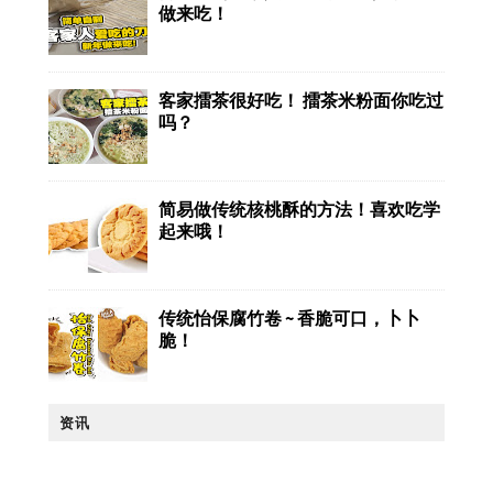
做来吃！
客家擂茶很好吃！ 擂茶米粉面你吃过
吗？
简易做传统核桃酥的方法！喜欢吃学
起来哦！
传统怡保腐竹卷 ~ 香脆可口，卜卜
脆！
资讯