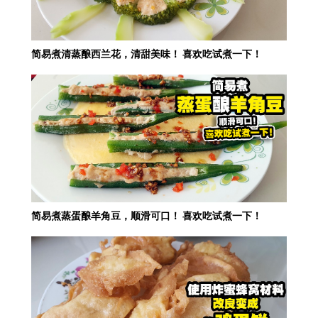
简易煮清蒸酿西兰花，清甜美味！ 喜欢吃试煮一下！
简易煮蒸蛋酿羊角豆，顺滑可口！ 喜欢吃试煮一下！