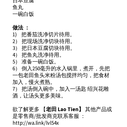
日本豆腐
鱼丸
一碗白饭
做法 ：
1) 把番茄洗净切片待用。
2） 把现场洗净切块待用。
3） 把日本豆腐切块待用。
4） 把鱼丸洗净待用。
5） 准备一碗白饭。
6） 倒入250毫升的水入锅里，煮开，先把
一包老田鱼头米粉汤包搅拌均匀，把食材
加入，慢火煮熟。
7） 把汤倒入碗中，加入一汤匙 绍兴花雕
酒，让汤头更多美味。
欲了解更多 【
老田 Lao Tien】
其他产品或
是零售商/批发商克联系客服 ：
http://wa.link/lvl54x