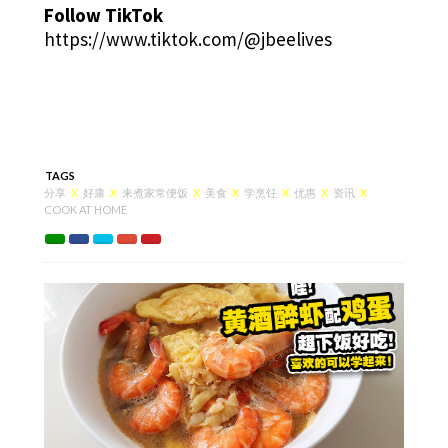
Follow TikTok
https://www.tiktok.com/@jbeelives
TAGS
分享
X
好康
X
来煮家常便饭
X
美食
X
学烹饪
X
优惠
X
资讯
X
COOK AT HOME