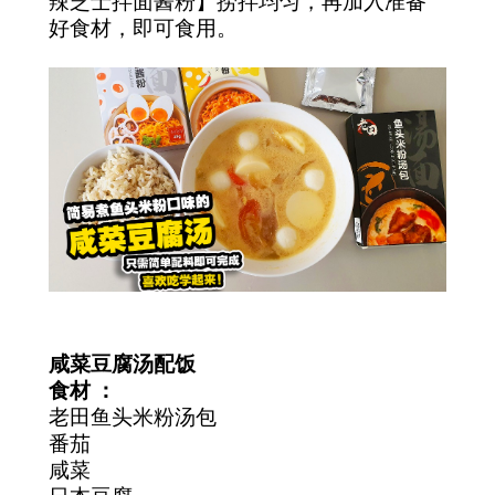
辣芝士拌面酱粉】捞拌均匀，再加入准备
好食材，即可食用。
咸菜豆腐汤配饭
食材 ：
老田鱼头米粉汤包
番茄
咸菜