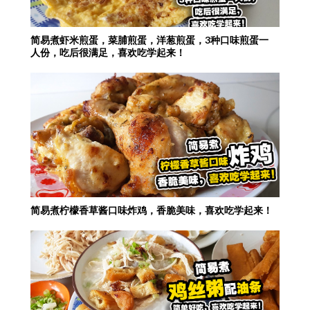
简易煮虾米煎蛋，菜脯煎蛋，洋葱煎蛋，3种口味煎蛋一
人份，吃后很满足，喜欢吃学起来！
简易煮柠檬香草酱口味炸鸡，香脆美味，喜欢吃学起来！