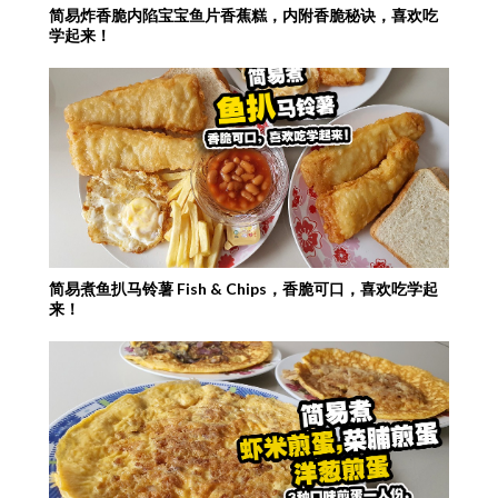
简易炸香脆内陷宝宝鱼片香蕉糕，内附香脆秘诀，喜欢吃
学起来！
简易煮鱼扒马铃薯 Fish & Chips，香脆可口，喜欢吃学起
来！