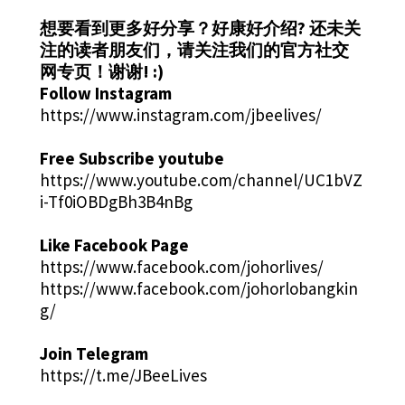
想要看到更多好分享？好康好介绍?
还未关
注的读者朋友们，请关注我们的官方社交
网专页！谢谢! :)
Follow Instagram
https://www.instagram.com/jbeelives/
Free Subscribe youtube
https://www.youtube.com/channel/UC1bVZ
i-Tf0iOBDgBh3B4nBg
Like Facebook Page
https://www.facebook.com/johorlives/
https://www.facebook.com/johorlobangkin
g/
Join Telegram
https://t.me/JBeeLives