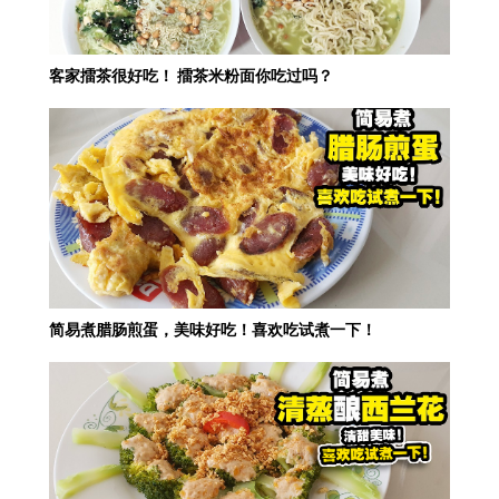
客家擂茶很好吃！ 擂茶米粉面你吃过吗？
简易煮腊肠煎蛋，美味好吃！喜欢吃试煮一下！