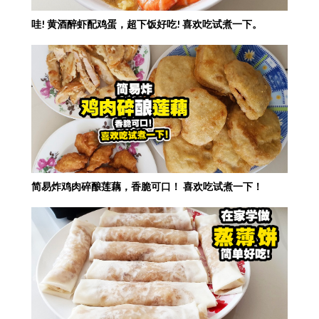
哇! 黄酒醉虾配鸡蛋，超下饭好吃! 喜欢吃试煮一下。
简易炸鸡肉碎酿莲藕，香脆可口！ 喜欢吃试煮一下！