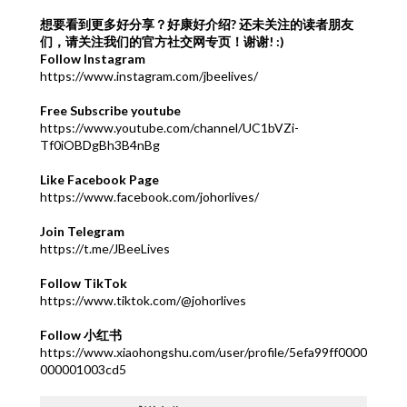
想要看到更多好分享？好康好介绍?
还未关注的读者朋友
们，请关注我们的官方社交网专页！谢谢! :)
Follow Instagram
https://www.instagram.com/jbeelives/
Free Subscribe youtube
https://www.youtube.com/channel/UC1bVZi-
Tf0iOBDgBh3B4nBg
Like Facebook Page
https://www.facebook.com/johorlives/
Join Telegram
https://t.me/JBeeLives
Follow TikTok
https://www.tiktok.com/@johorlives
Follow 小红书
https://www.xiaohongshu.com/user/profile/5efa99ff0000
000001003cd5