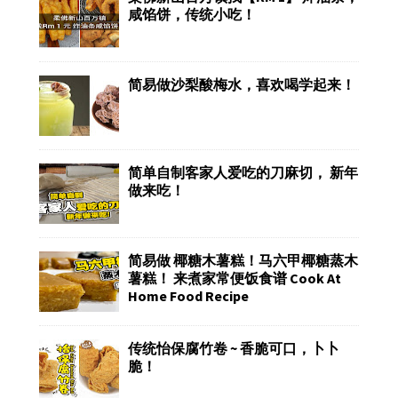
咸馅饼，传统小吃！
简易做沙梨酸梅水，喜欢喝学起来！
简单自制客家人爱吃的刀麻切， 新年
做来吃！
简易做 椰糖木薯糕！马六甲椰糖蒸木
薯糕！ 来煮家常便饭食谱 Cook At
Home Food Recipe
传统怡保腐竹卷 ~ 香脆可口，卜卜
脆！