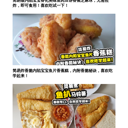
简易做内陷宝宝香化美味鱼肉豆饼香蕉芝麻球，无需煎
炸，即可食用！喜欢吃试一下！
简易炸香脆内陷宝宝鱼片香蕉糕，内附香脆秘诀，喜欢吃
学起来！