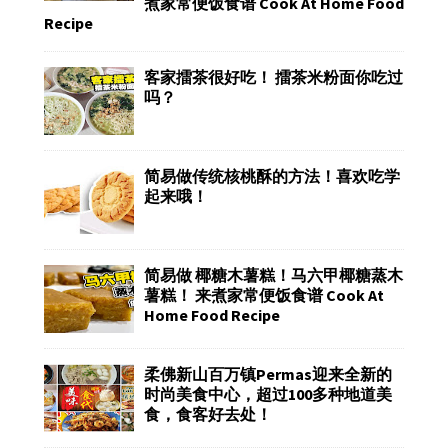
煮家常便饭食谱 Cook At Home Food
Recipe
客家擂茶很好吃！ 擂茶米粉面你吃过
吗？
简易做传统核桃酥的方法！喜欢吃学
起来哦！
简易做 椰糖木薯糕！马六甲椰糖蒸木
薯糕！ 来煮家常便饭食谱 Cook At
Home Food Recipe
柔佛新山百万镇Permas迎来全新的
时尚美食中心，超过100多种地道美
食，食客好去处！