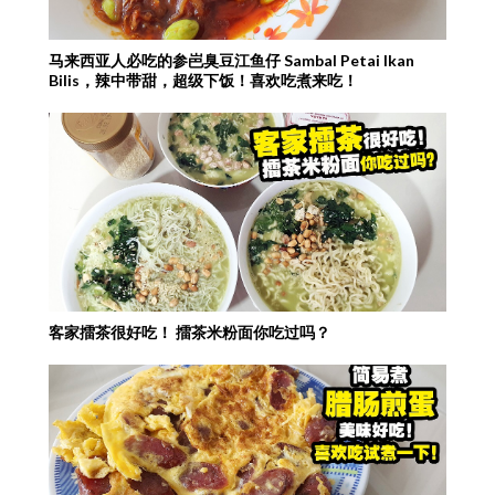
马来西亚人必吃的参岜臭豆江鱼仔 Sambal Petai Ikan
Bilis，辣中带甜，超级下饭！喜欢吃煮来吃！
客家擂茶很好吃！ 擂茶米粉面你吃过吗？