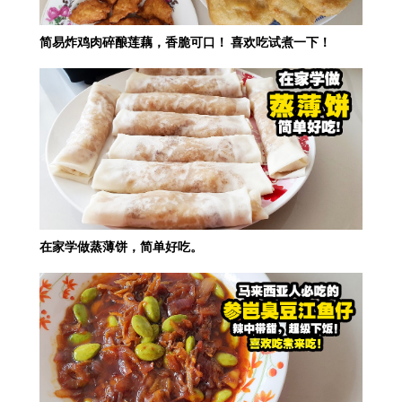
简易炸鸡肉碎酿莲藕，香脆可口！ 喜欢吃试煮一下！
在家学做蒸薄饼，简单好吃。