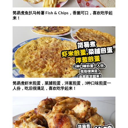
简易煮鱼扒马铃薯 Fish & Chips，香脆可口，喜欢吃学起
来！
简易煮虾米煎蛋，菜脯煎蛋，洋葱煎蛋，3种口味煎蛋一
人份，吃后很满足，喜欢吃学起来！