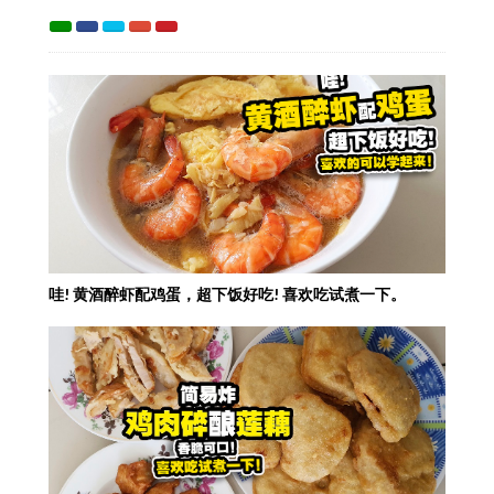
哇! 黄酒醉虾配鸡蛋，超下饭好吃! 喜欢吃试煮一下。