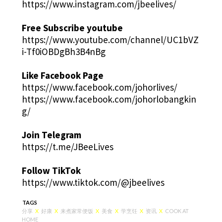
https://www.instagram.com/jbeelives/
Free Subscribe youtube
https://www.youtube.com/channel/UC1bVZ
i-Tf0iOBDgBh3B4nBg
Like Facebook Page
https://www.facebook.com/johorlives/
https://www.facebook.com/johorlobangkin
g/
Join Telegram
https://t.me/JBeeLives
Follow TikTok
https://www.tiktok.com/@jbeelives
TAGS
分享
X
好康
X
来煮家常便饭
X
美食
X
学烹饪
X
资讯
X
COOK AT
HOME