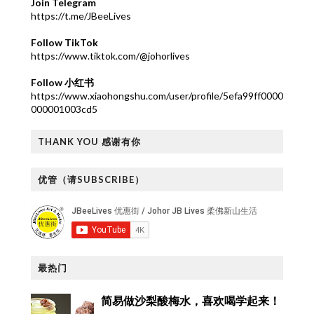
Join Telegram
https://t.me/JBeeLives
Follow TikTok
https://www.tiktok.com/@johorlives
Follow 小红书
https://www.xiaohongshu.com/user/profile/5efa99ff0000
000001003cd5
THANK YOU 感谢有你
优管（请SUBSCRIBE）
最热门
简易做沙梨酸梅水，喜欢喝学起来！