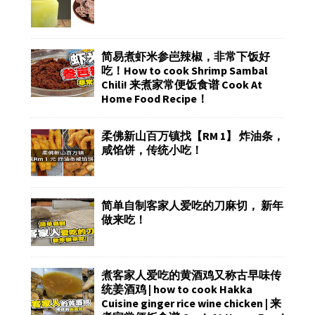
简易煮虾米参岜辣椒，非常下饭好
吃！How to cook Shrimp Sambal
Chili! 来煮家常便饭食谱 Cook At
Home Food Recipe！
柔佛新山百万镇找【RM 1】 炸油条，
咸馅饼，传统小吃！
简单自制客家人爱吃的刀麻切， 新年
做来吃！
煮客家人爱吃的黄酒鸡又称古早味传
统姜酒鸡 | how to cook Hakka
Cuisine ginger rice wine chicken | 来