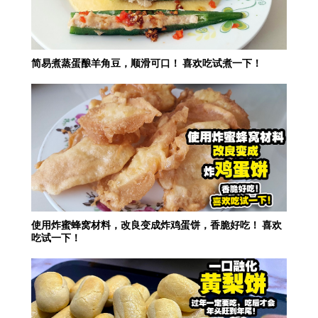
简易煮蒸蛋酿羊角豆，顺滑可口！ 喜欢吃试煮一下！
使用炸蜜蜂窝材料，改良变成炸鸡蛋饼，香脆好吃！ 喜欢
吃试一下！