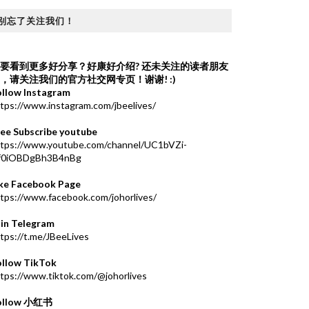
别忘了关注我们！
要看到更多好分享？好康好介绍?
还未关注的读者朋友
，请关注我们的官方社交网专页！谢谢! :)
ollow Instagram
tps://www.instagram.com/jbeelives/
ree Subscribe youtube
ttps://www.youtube.com/channel/UC1bVZi-
f0iOBDgBh3B4nBg
ike Facebook Page
tps://www.facebook.com/johorlives/
oin Telegram
tps://t.me/JBeeLives
ollow TikTok
tps://www.tiktok.com/@johorlives
ollow 小红书