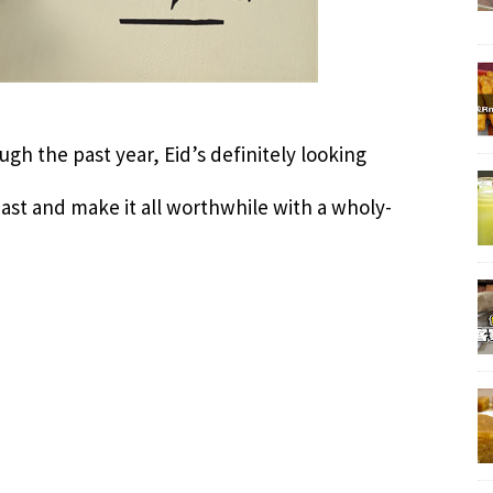
gh the past year, Eid’s definitely looking
east and make it all worthwhile with a wholy-