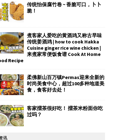
传统怡保腐竹卷 ~ 香脆可口，卜卜
脆！
煮客家人爱吃的黄酒鸡又称古早味
传统姜酒鸡 | how to cook Hakka
Cuisine ginger rice wine chicken |
来煮家常便饭食谱 Cook At Home
ood Recipe
柔佛新山百万镇Permas迎来全新的
时尚美食中心，超过100多种地道美
食，食客好去处！
客家擂茶很好吃！ 擂茶米粉面你吃
过吗？
资讯