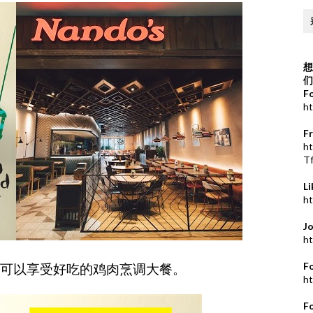
想
们
F
ht
F
h
T
L
ht
J
ht
F
食客可以享受好吃的鸡肉烹调大餐。
ht
F