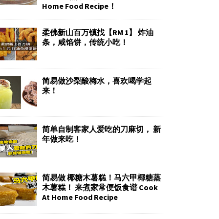
Home Food Recipe！
柔佛新山百万镇找【RM 1】 炸油
条，咸馅饼，传统小吃！
简易做沙梨酸梅水，喜欢喝学起
来！
简单自制客家人爱吃的刀麻切， 新
年做来吃！
简易做 椰糖木薯糕！马六甲椰糖蒸
木薯糕！ 来煮家常便饭食谱 Cook
At Home Food Recipe