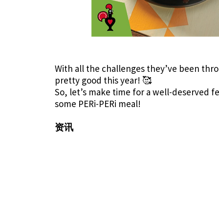
With all the challenges they’ve been throu
pretty good this year! 🥰
So, let’s make time for a well-deserved f
some PERi-PERi meal!
资讯