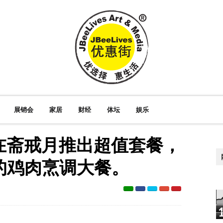
展销会
家居
财经
体坛
娱乐
s 在斋戒月推出超值套餐，
的鸡肉烹调大餐。