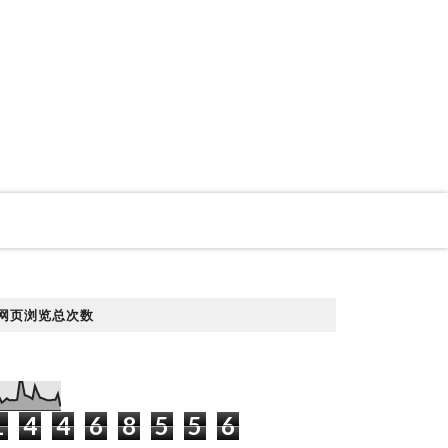
网页浏览总次数
1
4
4
6
8
5
5
6