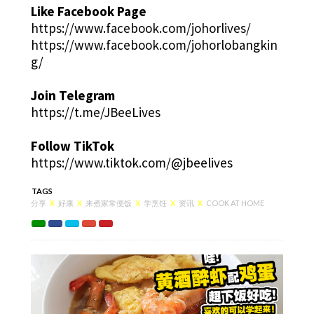
Like Facebook Page
https://www.facebook.com/johorlives/
https://www.facebook.com/johorlobangkin
g/
Join Telegram
https://t.me/JBeeLives
Follow TikTok
https://www.tiktok.com/@jbeelives
TAGS
分享
X
好康
X
来煮家常便饭
X
学烹饪
X
资讯
X
COOK AT HOME