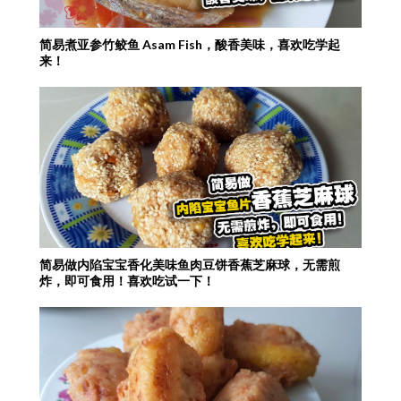
简易煮亚参竹鲛鱼 Asam Fish，酸香美味，喜欢吃学起
来！
简易做内陷宝宝香化美味鱼肉豆饼香蕉芝麻球，无需煎
炸，即可食用！喜欢吃试一下！