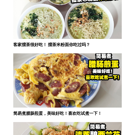
客家擂茶很好吃！ 擂茶米粉面你吃过吗？
简易煮腊肠煎蛋，美味好吃！喜欢吃试煮一下！