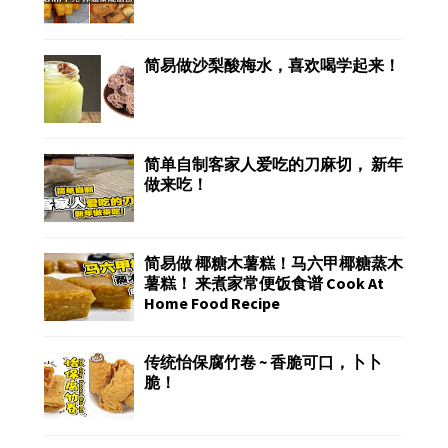
简易做沙梨酸梅水，喜欢喝学起来！
简单自制客家人爱吃的刀麻切， 新年
做来吃！
简易做 椰糖木薯糕！马六甲椰糖蒸木
薯糕！ 来煮家常便饭食谱 Cook At
Home Food Recipe
传统怡保腐竹卷 ~ 香脆可口，卜卜
脆！