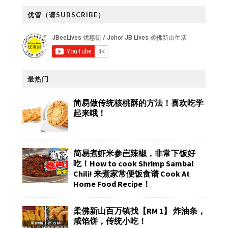
优管（请SUBSCRIBE）
最热门
简易做传统核桃酥的方法！喜欢吃学
起来哦！
简易煮虾米参岜辣椒，非常下饭好
吃！How to cook Shrimp Sambal
Chili! 来煮家常便饭食谱 Cook At
Home Food Recipe！
柔佛新山百万镇找【RM 1】 炸油条，
咸馅饼，传统小吃！