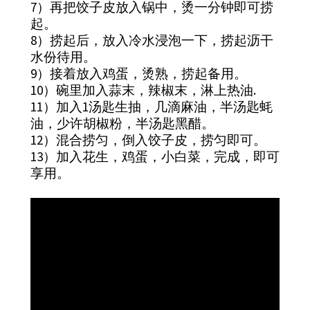
7）再把饺子皮放入锅中，烫一分钟即可捞
起。
8）捞起后，放入冷水浸泡一下，捞起沥干
水份待用。
9）接着放入鸡蛋，烫熟，捞起备用。
10）碗里加入蒜末，辣椒末，淋上热油.
11）加入1汤匙生抽，几滴麻油，半汤匙蚝
油，少许胡椒粉，半汤匙黑醋。
12）混合捞匀，倒入饺子皮，捞匀即可。
13）加入花生，鸡蛋，小白菜，完成，即可
享用。