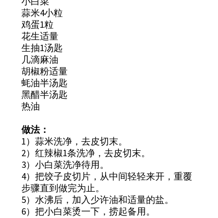
小白菜
蒜米4小粒
鸡蛋1粒
花生适量
生抽1汤匙
几滴麻油
胡椒粉适量
蚝油半汤匙
黑醋半汤匙
热油
做法：
1）蒜米洗净，去皮切末。
2）红辣椒1条洗净，去皮切末。
3）小白菜洗净待用。
4）把饺子皮切片，从中间轻轻来开，重覆
步骤直到做完为止。
5）水沸后，加入少许油和适量的盐。
6）把小白菜烫一下，捞起备用。