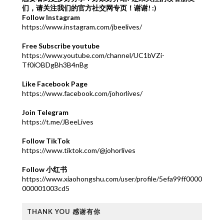
们，请关注我们的官方社交网专页！谢谢! :)
Follow Instagram
https://www.instagram.com/jbeelives/
Free Subscribe youtube
https://www.youtube.com/channel/UC1bVZi-
Tf0iOBDgBh3B4nBg
Like Facebook Page
https://www.facebook.com/johorlives/
Join Telegram
https://t.me/JBeeLives
Follow TikTok
https://www.tiktok.com/@johorlives
Follow 小红书
https://www.xiaohongshu.com/user/profile/5efa99ff0000
000001003cd5
THANK YOU 感谢有你