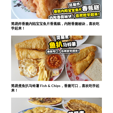
简易炸香脆内陷宝宝鱼片香蕉糕，内附香脆秘诀，喜欢吃
学起来！
简易煮鱼扒马铃薯 Fish & Chips，香脆可口，喜欢吃学起
来！