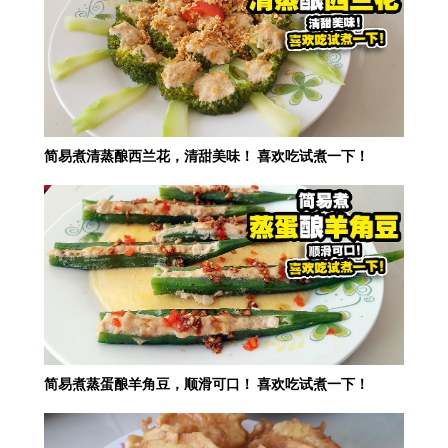
简易煮清蒸酿西兰花，清甜美味！ 喜欢吃试煮一下！
简易煮蒸蛋酿羊角豆，顺滑可口！ 喜欢吃试煮一下！