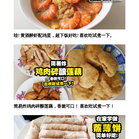
哇! 黄酒醉虾配鸡蛋，超下饭好吃! 喜欢吃试煮一下。
简易炸鸡肉碎酿莲藕，香脆可口！ 喜欢吃试煮一下！