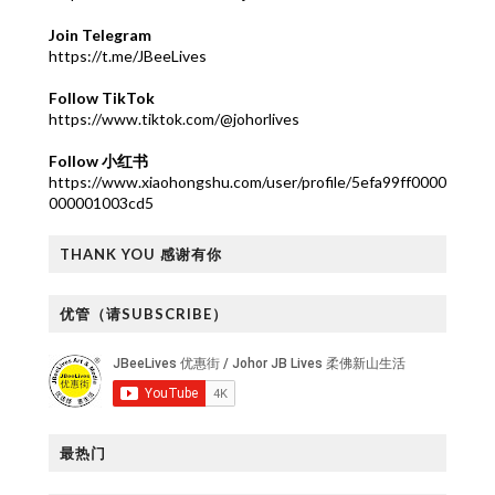
Join Telegram
https://t.me/JBeeLives
Follow TikTok
https://www.tiktok.com/@johorlives
Follow 小红书
https://www.xiaohongshu.com/user/profile/5efa99ff0000
000001003cd5
THANK YOU 感谢有你
优管（请SUBSCRIBE）
最热门