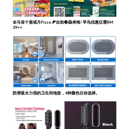
全马首个斋戒月Pizza 🍕自助餐😱来咯! 早鸟优惠仅需RM
39++
防滑吸水力强的卫生间地垫，4种颜色任你选择。