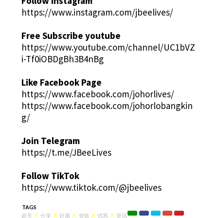
Follow Instagram
https://www.instagram.com/jbeelives/
Free Subscribe youtube
https://www.youtube.com/channel/UC1bVZ
i-Tf0iOBDgBh3B4nBg
Like Facebook Page
https://www.facebook.com/johorlives/
https://www.facebook.com/johorlobangkin
g/
Join Telegram
https://t.me/JBeeLives
Follow TikTok
https://www.tiktok.com/@jbeelives
TAGS
超市
X
分享
X
好康
X
省钱
X
优惠
X
资讯