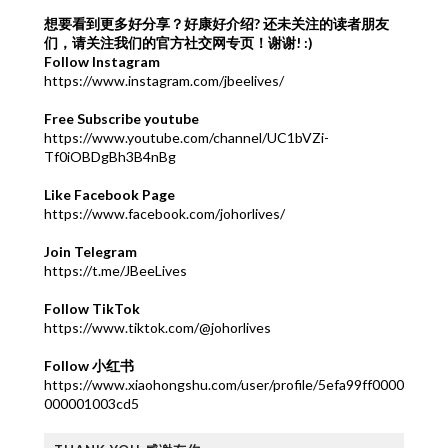
想要看到更多好分享？好康好介绍?
还未关注的读者朋友
们，请关注我们的官方社交网专页！谢谢! :)
Follow Instagram
https://www.instagram.com/jbeelives/
Free Subscribe youtube
https://www.youtube.com/channel/UC1bVZi-
Tf0iOBDgBh3B4nBg
Like Facebook Page
https://www.facebook.com/johorlives/
Join Telegram
https://t.me/JBeeLives
Follow TikTok
https://www.tiktok.com/@johorlives
Follow 小红书
https://www.xiaohongshu.com/user/profile/5efa99ff0000
000001003cd5