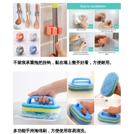
不留痕承重拖把挂钩，黏在墙上整齐好看，方便耐用。
多功能手持海绵刷，方便使用容易清洗。