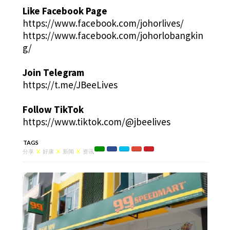
Like Facebook Page
https://www.facebook.com/johorlives/
https://www.facebook.com/johorlobangkin
g/
Join Telegram
https://t.me/JBeeLives
Follow TikTok
https://www.tiktok.com/@jbeelives
TAGS
分享
X
好康
X
新闻
X
资讯