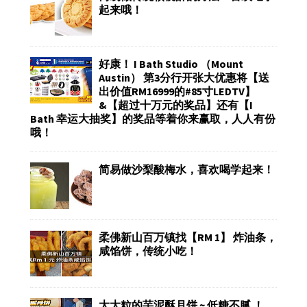
起来哦！
好康！ I Bath Studio （Mount
Austin） 第3分行开张大优惠将【送
出价值RM16999的#85寸LEDTV】
&【超过十万元的奖品】还有【I
Bath 幸运大抽奖】的奖品等着你来赢取，人人有份
哦！
简易做沙梨酸梅水，喜欢喝学起来！
柔佛新山百万镇找【RM 1】 炸油条，
咸馅饼，传统小吃！
大大粒的芋泥酥月饼 ~ 低糖不腻 ！