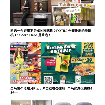
想选一台好用不后悔的洗碗机？FOTILE 全新推出的洗碗
机 The Zero Hero 是首选！
全马首个斋戒月Pizza 🍕自助餐😱来咯! 早鸟优惠仅需RM
39++