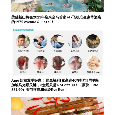
柔佛新山将在2023年迎来全马首家747飞机仓变豪华酒店
的1975 Avenue & Hotel！
Jane 姐姐发现好康！ 优惠福利[竟高达40%折扣] 网购新
加坡马光顾关键，3盒现只需 RM 299.30！（原价：RM
531.90）关节疼痛和你说Bye Bye！