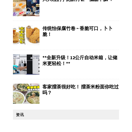
传统怡保腐竹卷 ~ 香脆可口，卜卜
脆！
**全新升级！12公斤自动米箱，让储
米更轻松！**
客家擂茶很好吃！ 擂茶米粉面你吃过
吗？
资讯