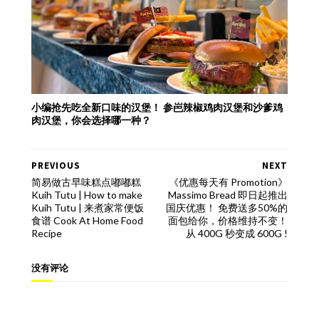
小编抢先吃全新口味的汉堡！ 参岜辣椒鸡肉汉堡和沙爹鸡
肉汉堡，你会选择哪一种？
PREVIOUS
NEXT
简易做古早味糕点嘟嘟糕
《优惠每天有 Promotion》
Kuih Tutu | How to make
Massimo Bread 即日起推出
Kuih Tutu | 来煮家常便饭
国庆优惠！ 免费送多50%的
食谱 Cook At Home Food
面包给你，价格维持不变！
Recipe
从 400G 秒变成 600G !
没有评论