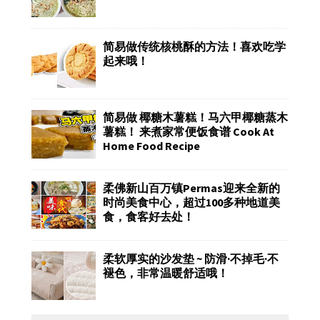
简易做传统核桃酥的方法！喜欢吃学
起来哦！
简易做 椰糖木薯糕！马六甲椰糖蒸木
薯糕！ 来煮家常便饭食谱 Cook At
Home Food Recipe
柔佛新山百万镇Permas迎来全新的
时尚美食中心，超过100多种地道美
食，食客好去处！
柔软厚实的沙发垫 ~ 防滑·不掉毛·不
褪色，非常温暖舒适哦！