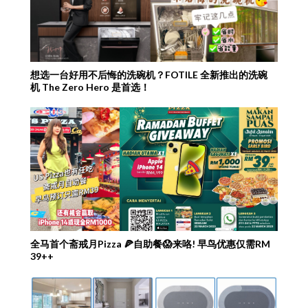
想选一台好用不后悔的洗碗机？FOTILE 全新推出的洗碗
机 The Zero Hero 是首选！
全马首个斋戒月Pizza 🍕自助餐😱来咯! 早鸟优惠仅需RM
39++