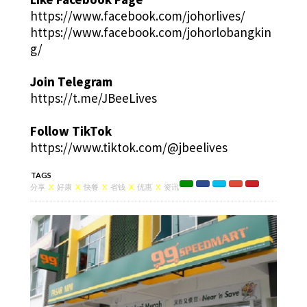
https://www.facebook.com/johorlives/
https://www.facebook.com/johorlobangkin
g/
Join Telegram
https://t.me/JBeeLives
Follow TikTok
https://www.tiktok.com/@jbeelives
TAGS
分享
X
好康
X
快餐
X
省钱
X
优惠
X
资讯