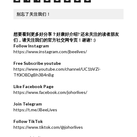
别忘了关注我们！
想要看到更多好分享？好康好介绍?
还未关注的读者朋友
们，请关注我们的官方社交网专页！谢谢! :)
Follow Instagram
https://www.instagram.com/jbeelives/
Free Subscribe youtube
https://www.youtube.com/channel/UC1bVZi-
Tf0iOBDgBh3B4nBg
Like Facebook Page
https://www.facebook.com/johorlives/
Join Telegram
https://t.me/JBeeLives
Follow TikTok
https://www.tiktok.com/@johorlives