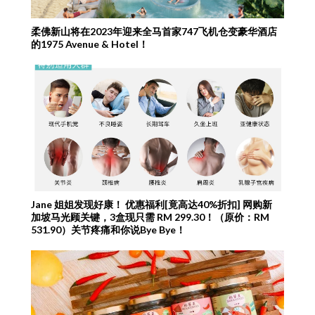
柔佛新山将在2023年迎来全马首家747飞机仓变豪华酒店
的1975 Avenue & Hotel！
Jane 姐姐发现好康！ 优惠福利[竟高达40%折扣] 网购新
加坡马光顾关键，3盒现只需 RM 299.30！（原价：RM
531.90）关节疼痛和你说Bye Bye！