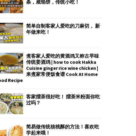
条，咸馅饼，传统小吃！
简单自制客家人爱吃的刀麻切， 新
年做来吃！
煮客家人爱吃的黄酒鸡又称古早味
传统姜酒鸡 | how to cook Hakka
Cuisine ginger rice wine chicken |
来煮家常便饭食谱 Cook At Home
ood Recipe
客家擂茶很好吃！ 擂茶米粉面你吃
过吗？
简易做传统核桃酥的方法！喜欢吃
学起来哦！