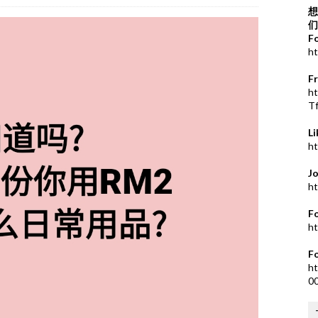
想
们
F
ht
F
h
T
L
ht
J
ht
F
ht
F
ht
0