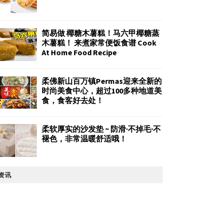
简易做 椰糖木薯糕！马六甲椰糖蒸
木薯糕！ 来煮家常便饭食谱 Cook
At Home Food Recipe
柔佛新山百万镇Permas迎来全新的
时尚美食中心，超过100多种地道美
食，食客好去处！
柔软厚实的沙发垫 ~ 防滑·不掉毛·不
褪色，非常温暖舒适哦！
资讯