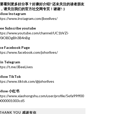
要看到更多好分享？好康好介绍?
还未关注的读者朋友
，请关注我们的官方社交网专页！谢谢! :)
ollow Instagram
tps://www.instagram.com/jbeelives/
ree Subscribe youtube
ttps://www.youtube.com/channel/UC1bVZi-
f0iOBDgBh3B4nBg
ike Facebook Page
tps://www.facebook.com/johorlives/
oin Telegram
tps://t.me/JBeeLives
ollow TikTok
tps://www.tiktok.com/@johorlives
ollow 小红书
tps://www.xiaohongshu.com/user/profile/5efa99ff00
0000001003cd5
THANK YOU 感谢有你