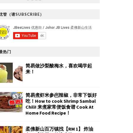
优管（请SUBSCRIBE）
最热门
简易做沙梨酸梅水，喜欢喝学起
来！
简易煮虾米参岜辣椒，非常下饭好
吃！How to cook Shrimp Sambal
Chili! 来煮家常便饭食谱 Cook At
Home Food Recipe！
柔佛新山百万镇找【RM 1】 炸油