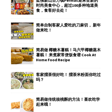
柔佛新山百万镇Permas迎来全新的
时尚美食中心，超过100多种地道美
食，食客好去处！
简单自制客家人爱吃的刀麻切， 新年
做来吃！
简易做 椰糖木薯糕！马六甲椰糖蒸木
薯糕！ 来煮家常便饭食谱 Cook At
Home Food Recipe
客家擂茶很好吃！ 擂茶米粉面你吃过
吗？
简易做传统核桃酥的方法！喜欢吃学
起来哦！