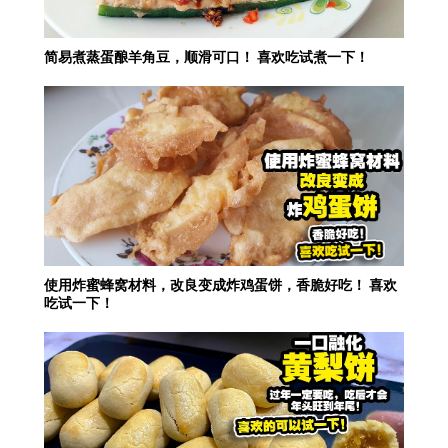
简易煮蒸蛋酿羊角豆，顺滑可口！ 喜欢吃试煮一下！
使用炸蜜蜂窝材料，改良变成炸鸡蛋饼，香脆好吃！ 喜欢
吃试一下！