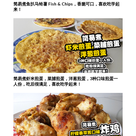
简易煮鱼扒马铃薯 Fish & Chips，香脆可口，喜欢吃学起
来！
简易煮虾米煎蛋，菜脯煎蛋，洋葱煎蛋，3种口味煎蛋一
人份，吃后很满足，喜欢吃学起来！