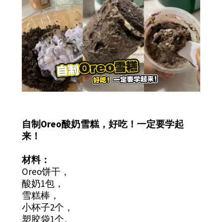
自制Oreo酸奶雪糕，好吃！一定要学起
来！
材料：
Oreo饼干，
酸奶1包，
雪糕棒，
小杯子2个，
塑胶袋1个。