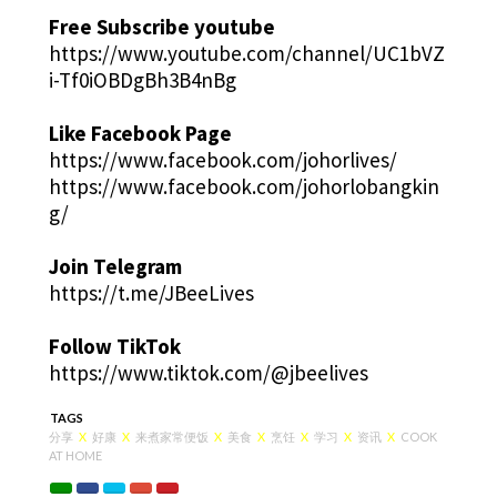
Free Subscribe youtube
https://www.youtube.com/channel/UC1bVZ
i-Tf0iOBDgBh3B4nBg
Like Facebook Page
https://www.facebook.com/johorlives/
https://www.facebook.com/johorlobangkin
g/
Join Telegram
https://t.me/JBeeLives
Follow TikTok
https://www.tiktok.com/@jbeelives
TAGS
分享
X
好康
X
来煮家常便饭
X
美食
X
烹饪
X
学习
X
资讯
X
COOK
AT HOME