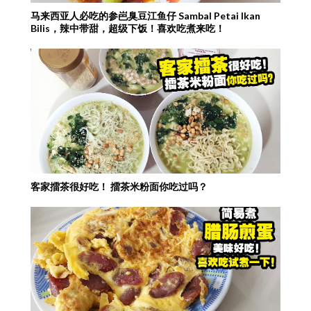
马来西亚人必吃的参岜臭豆江鱼仔 Sambal Petai Ikan
Bilis，辣中带甜，超级下饭！喜欢吃煮来吃！
客家擂茶很好吃！ 擂茶米粉面你吃过吗？