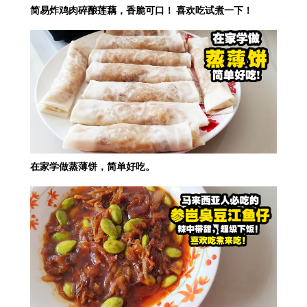
简易炸鸡肉碎酿莲藕，香脆可口！ 喜欢吃试煮一下！
在家学做蒸薄饼，简单好吃。