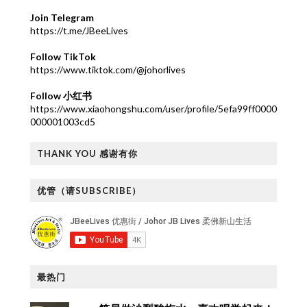
Join Telegram
https://t.me/JBeeLives
Follow TikTok
https://www.tiktok.com/@johorlives
Follow 小红书
https://www.xiaohongshu.com/user/profile/5efa99ff0000
000001003cd5
THANK YOU 感谢有你
优管（请SUBSCRIBE）
最热门