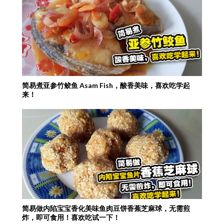
简易煮亚参竹鲛鱼 Asam Fish，酸香美味，喜欢吃学起
来！
简易做内陷宝宝香化美味鱼肉豆饼香蕉芝麻球，无需煎
炸，即可食用！喜欢吃试一下！