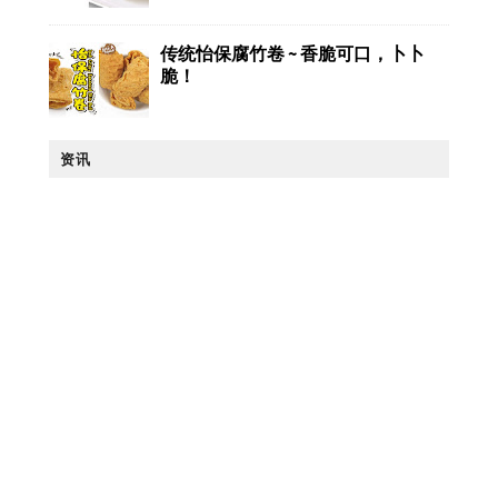
传统怡保腐竹卷 ~ 香脆可口，卜卜
脆！
资讯