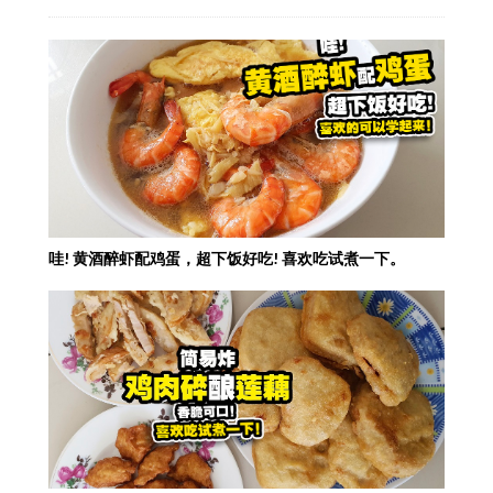
哇! 黄酒醉虾配鸡蛋，超下饭好吃! 喜欢吃试煮一下。