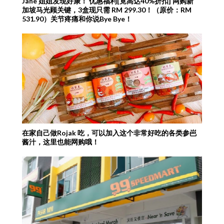
Jane 姐姐发现好康！ 优惠福利[竟高达40%折扣] 网购新
加坡马光顾关键，3盒现只需 RM 299.30！（原价：RM
531.90）关节疼痛和你说Bye Bye！
在家自己做Rojak 吃，可以加入这个非常好吃的各类参岜
酱汁，这里也能网购哦！