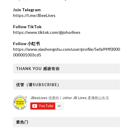
Join Telegram
https://t.me/JBeeLives
Follow TikTok
https://www.tiktok.com/@johorlives
Follow 小红书
https://www.xiaohongshu.com/user/profile/5efa99ff0000
000001003cd5
THANK YOU 感谢有你
优管（请SUBSCRIBE）
最热门