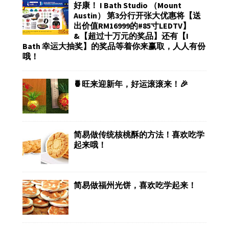
好康！ I Bath Studio （Mount
Austin） 第3分行开张大优惠将【送
出价值RM16999的#85寸LEDTV】
&【超过十万元的奖品】还有【I
Bath 幸运大抽奖】的奖品等着你来赢取，人人有份
哦！
🍍旺来迎新年，好运滚滚来！🎉
简易做传统核桃酥的方法！喜欢吃学
起来哦！
简易做福州光饼，喜欢吃学起来！