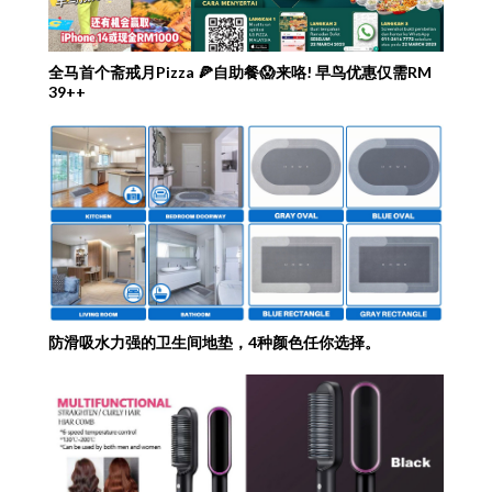
全马首个斋戒月Pizza 🍕自助餐😱来咯! 早鸟优惠仅需RM
39++
防滑吸水力强的卫生间地垫，4种颜色任你选择。