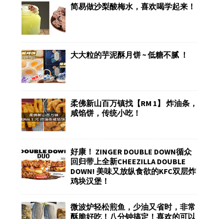
简易做沙梨酸梅水，喜欢喝学起来！
大大粒的芋泥酥月饼 ~ 低糖不腻 ！
柔佛新山百万镇找【RM 1】 炸油条，
咸馅饼，传统小吃！
好康！ ZINGER DOUBLE DOWN循众
回归带上全新CHEEZILLA DOUBLE
DOWN! 美味又放纵食欲的KFC双层炸
鸡块汉堡！
微波炉轻松煎鱼，少油又省时，非常
酥脆好吃！八分钟搞定！喜欢的可以