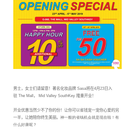
男士，女士们请留意！著名化妆品牌
Sasa
将在
4
月
23
日入
驻
The Mall
，
Mid Valley SouthKey
隆重开业！
开业优惠当然少不了你的份！
让你可以省钱宠一宠你心爱的另
一半，让她陪你终生美丽。
神一般的省钱机会就是现在啦！有
什么好康呢？