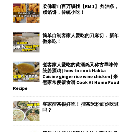
柔佛新山百万镇找【RM 1】 炸油条，
咸馅饼，传统小吃！
简单自制客家人爱吃的刀麻切， 新年
做来吃！
煮客家人爱吃的黄酒鸡又称古早味传
统姜酒鸡 | how to cook Hakka
Cuisine ginger rice wine chicken | 来
煮家常便饭食谱 Cook At Home Food
Recipe
客家擂茶很好吃！ 擂茶米粉面你吃过
吗？