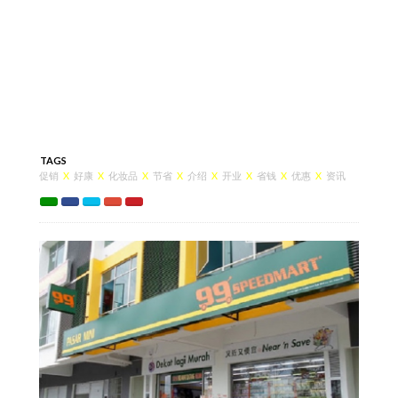
TAGS
促销
X
好康
X
化妆品
X
节省
X
介绍
X
开业
X
省钱
X
优惠
X
资讯