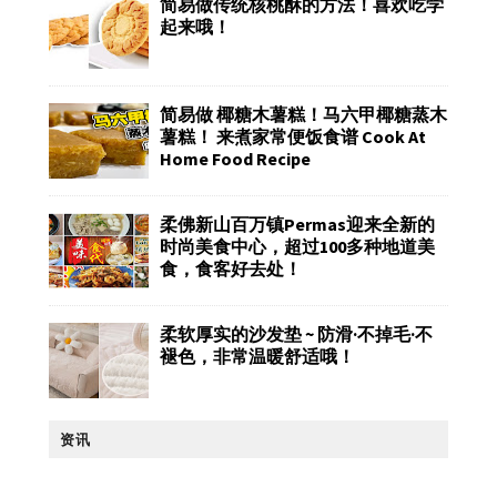
简易做传统核桃酥的方法！喜欢吃学
起来哦！
简易做 椰糖木薯糕！马六甲椰糖蒸木
薯糕！ 来煮家常便饭食谱 Cook At
Home Food Recipe
柔佛新山百万镇Permas迎来全新的
时尚美食中心，超过100多种地道美
食，食客好去处！
柔软厚实的沙发垫 ~ 防滑·不掉毛·不
褪色，非常温暖舒适哦！
资讯