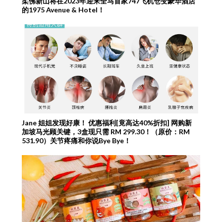
柔佛新山将在2023年迎来全马首家747飞机仓变豪华酒店
的1975 Avenue & Hotel！
Jane 姐姐发现好康！ 优惠福利[竟高达40%折扣] 网购新
加坡马光顾关键，3盒现只需 RM 299.30！（原价：RM
531.90）关节疼痛和你说Bye Bye！