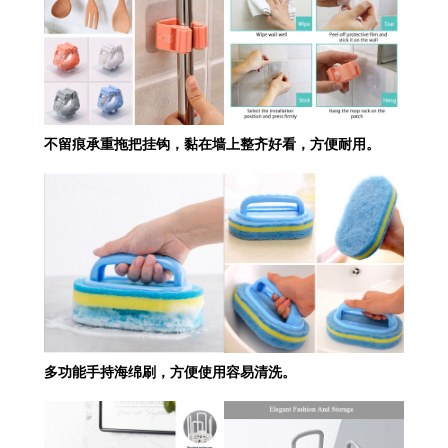
不留痕承重拖把挂钩，黏在墙上整齐好看，方便耐用。
多功能手持海绵刷，方便使用容易清洗。