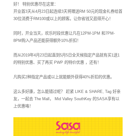
好！ 特别优惠尽在这里：
开业首
3
天从
4
月
23
日起连续
3
天将赠送
RM 50
元的现金礼券给首
30
位消费于
RM100
或以上的顾客。
让你省钱又逛得开心！
同时，开业当天，欢乐时段优惠让凡在
12PM-1PM
和
7PM-
8PM
购入产品还能获得额外
10%
折扣！
而从
2019
年
4
月
23
日起直到
5
月
5
日全天候指定产品就有买
1
送
1
的特别优惠、买了再买
PWP
的特价优惠 ，还有！
凡购买
2
种指定产品或以上就能额外获得
40%
折扣的优惠。
这么多好康，怎么能错过呢？ 赶紧
LIKE & SHARE, Tag
好亲
友，一起去
The Mall
，
Mid Valley SouthKey
的
SASA
享有以
上优惠咯！