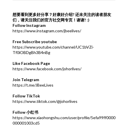
想要看到更多好分享？好康好介绍?
还未关注的读者朋友
们，请关注我们的官方社交网专页！谢谢! :)
Follow Instagram
https://www.instagram.com/jbeelives/
Free Subscribe youtube
https://www.youtube.com/channel/UC1bVZi-
Tf0iOBDgBh3B4nBg
Like Facebook Page
https://www.facebook.com/johorlives/
Join Telegram
https://t.me/JBeeLives
Follow TikTok
https://www.tiktok.com/@johorlives
Follow 小红书
https://www.xiaohongshu.com/user/profile/5efa99ff0000
000001003cd5