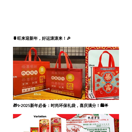
🍍旺来迎新年，好运滚滚来！🎉
🎁✨2025新年必备：时尚环保礼袋，喜庆满分！🛍️🌟