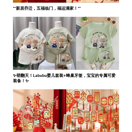
**新居乔迁，五福临门，福运满家！**
✨萌翻天！Labubu婴儿套装+蜂巢牙签，宝宝的专属可爱
装备！✨