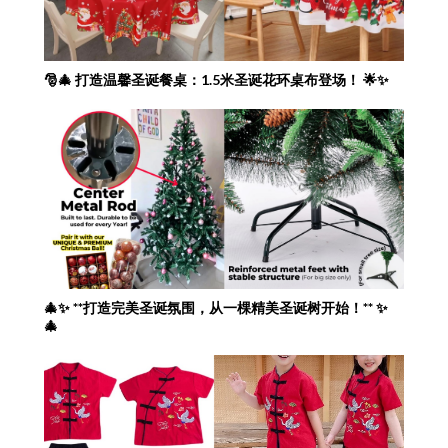
🎅🎄 打造温馨圣诞餐桌：1.5米圣诞花环桌布登场！ 🌟✨
🎄✨ **打造完美圣诞氛围，从一棵精美圣诞树开始！** ✨
🎄