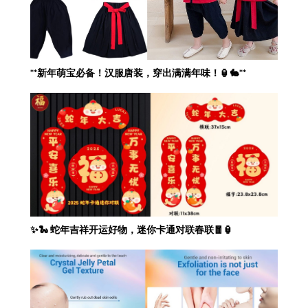
**新年萌宝必备！汉服唐装，穿出满满年味！🏮🐇**
✨🐍 蛇年吉祥开运好物，迷你卡通对联春联🧧🏮