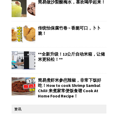
简易做沙梨酸梅水，喜欢喝学起来！
传统怡保腐竹卷 ~ 香脆可口，卜卜
脆！
**全新升级！12公斤自动米箱，让储
米更轻松！**
简易煮虾米参岜辣椒，非常下饭好
吃！How to cook Shrimp Sambal
Chili! 来煮家常便饭食谱 Cook At
Home Food Recipe！
资讯