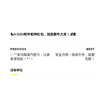
🐍✨2025蛇年财神红包，祝您新年大发！💰🧧
PREVIOUS
NEXT
✨ **多功能蒸汽熨斗，让家
盲盒月饼 ~ 惊喜不停，甜蜜
务变轻松！** ✨
无限！
没有评论