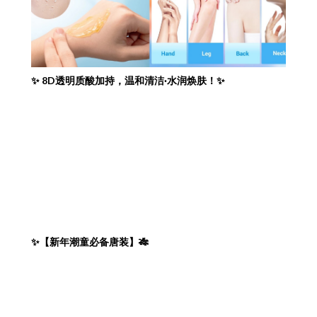
✨ 8D透明质酸加持，温和清洁·水润焕肤！✨
✨【新年潮童必备唐装】🎋