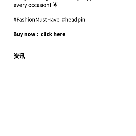
every occasion! 🌟
#FashionMustHave #headpin
Buy now :
click here
资讯