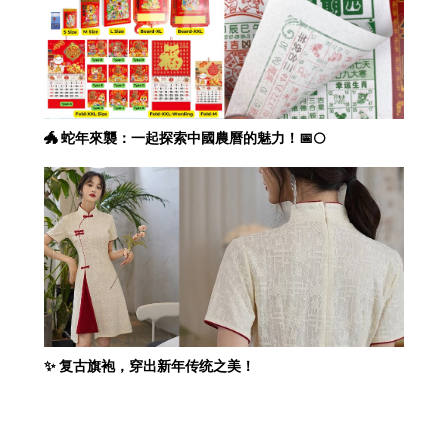
🐲 蛇年來襲：一起探索中國農曆的魅力！📅🌕
✨ 复古旗袍，穿出新年传统之美！