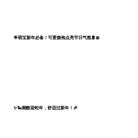
🌟萌宝新年必备！可爱旗袍点亮节日气氛🧧🎀
✨🐍潮酷迎蛇年，舒适过新年！🎉