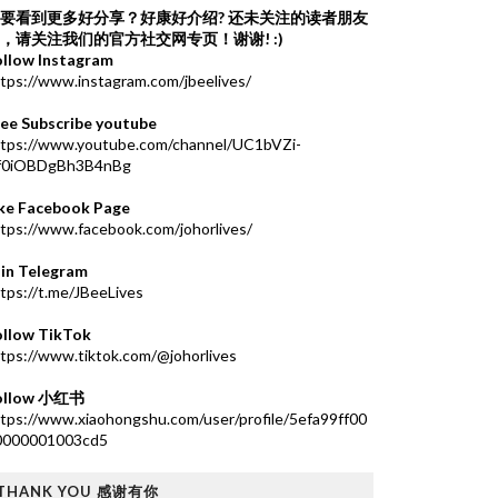
要看到更多好分享？好康好介绍?
还未关注的读者朋友
，请关注我们的官方社交网专页！谢谢! :)
ollow Instagram
tps://www.instagram.com/jbeelives/
ree Subscribe youtube
ttps://www.youtube.com/channel/UC1bVZi-
f0iOBDgBh3B4nBg
ike Facebook Page
tps://www.facebook.com/johorlives/
oin Telegram
tps://t.me/JBeeLives
ollow TikTok
tps://www.tiktok.com/@johorlives
ollow 小红书
tps://www.xiaohongshu.com/user/profile/5efa99ff00
0000001003cd5
THANK YOU 感谢有你