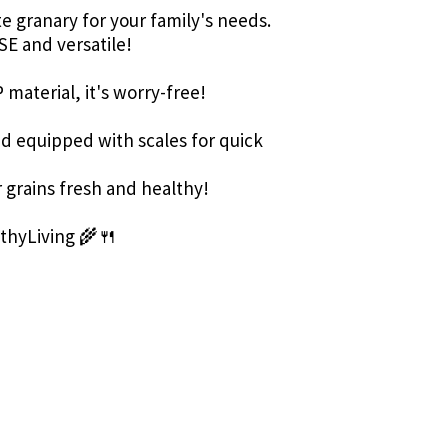
ate granary for your family's needs.
SE and versatile!
aterial, it's worry-free!
nd equipped with scales for quick
 grains fresh and healthy!
thyLiving 🌾🍴