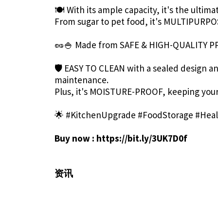
🍽️ With its ample capacity, it's the ultim
From sugar to pet food, it's MULTIPURPO
🥜🍚 Made from SAFE & HIGH-QUALITY PP m
🛡️ EASY TO CLEAN with a sealed design a
maintenance.
Plus, it's MOISTURE-PROOF, keeping your
🌟 #KitchenUpgrade #FoodStorage #Heal
Buy now :
https://bit.ly/3UK7D0f
资讯