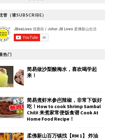
优管（请SUBSCRIBE）
最热门
简易做沙梨酸梅水，喜欢喝学起
来！
简易煮虾米参岜辣椒，非常下饭好
吃！How to cook Shrimp Sambal
Chili! 来煮家常便饭食谱 Cook At
Home Food Recipe！
柔佛新山百万镇找【RM 1】 炸油