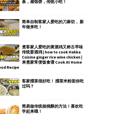
条，咸馅饼，传统小吃！
简单自制客家人爱吃的刀麻切， 新
年做来吃！
煮客家人爱吃的黄酒鸡又称古早味
传统姜酒鸡 | how to cook Hakka
Cuisine ginger rice wine chicken |
来煮家常便饭食谱 Cook At Home
ood Recipe
客家擂茶很好吃！ 擂茶米粉面你吃
过吗？
简易做传统核桃酥的方法！喜欢吃
学起来哦！