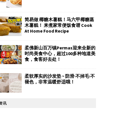
简易做 椰糖木薯糕！马六甲椰糖蒸
木薯糕！ 来煮家常便饭食谱 Cook
At Home Food Recipe
柔佛新山百万镇Permas迎来全新的
时尚美食中心，超过100多种地道美
食，食客好去处！
柔软厚实的沙发垫 ~ 防滑·不掉毛·不
褪色，非常温暖舒适哦！
资讯