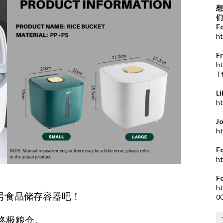
想
们
F
ht
F
h
T
L
ht
J
ht
F
ht
F
ht
大号食品储存容器吧！
0
的终极粮仓。