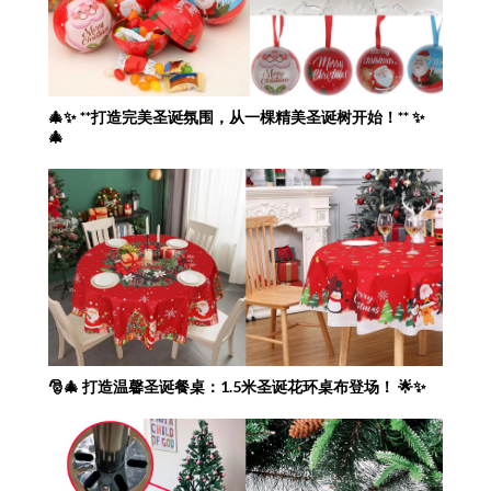
🎄✨ **打造完美圣诞氛围，从一棵精美圣诞树开始！** ✨
🎄
🎅🎄 打造温馨圣诞餐桌：1.5米圣诞花环桌布登场！ 🌟✨