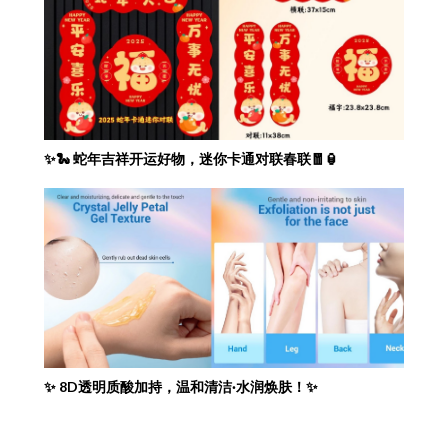
✨🐍 蛇年吉祥开运好物，迷你卡通对联春联🧧🏮
✨ 8D透明质酸加持，温和清洁·水润焕肤！✨