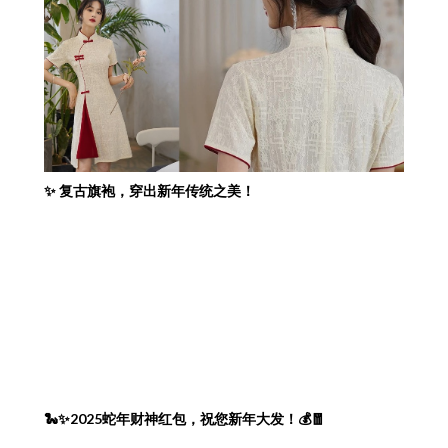
✨ 复古旗袍，穿出新年传统之美！
🐍✨2025蛇年财神红包，祝您新年大发！💰🧧