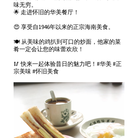
味无穷。
🌟 走进怀旧的华美餐厅！
😍 享受自1946年以来的正宗海南美食。
🍽️ 从美味的鸡扒到可口的炒面，他家的菜
肴一定会让您的味蕾欢欣！
🥢 快来一起体验昔日的魅力吧！#华美 #正
宗美味 #怀旧美食