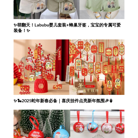
✨萌翻天！Labubu婴儿套装+蜂巢牙签，宝宝的专属可爱
装备！✨
✨🐍2025蛇年新春必备｜喜庆挂件点亮新年氛围🎉🏮