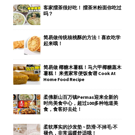
客家擂茶很好吃！ 擂茶米粉面你吃过
吗？
简易做传统核桃酥的方法！喜欢吃学
起来哦！
简易做 椰糖木薯糕！马六甲椰糖蒸木
薯糕！ 来煮家常便饭食谱 Cook At
Home Food Recipe
柔佛新山百万镇Permas迎来全新的
时尚美食中心，超过100多种地道美
食，食客好去处！
柔软厚实的沙发垫 ~ 防滑·不掉毛·不
褪色，非常温暖舒适哦！