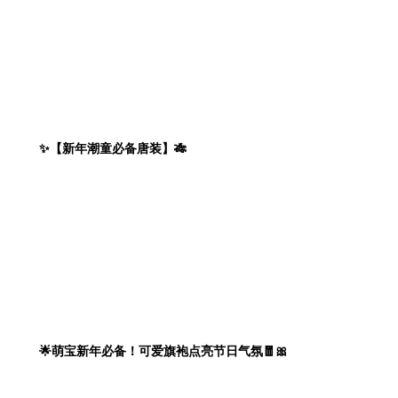
✨【新年潮童必备唐装】🎋
🌟萌宝新年必备！可爱旗袍点亮节日气氛🧧🎀