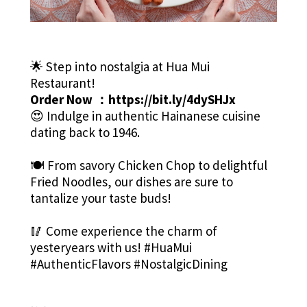
🌟 Step into nostalgia at Hua Mui
Restaurant!
Order Now ：
https://bit.ly/4dySHJx
😍 Indulge in authentic Hainanese cuisine
dating back to 1946.
🍽️ From savory Chicken Chop to delightful
Fried Noodles, our dishes are sure to
tantalize your taste buds!
🥢 Come experience the charm of
yesteryears with us! #HuaMui
#AuthenticFlavors #NostalgicDining