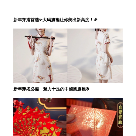
新年穿搭首选✨大码旗袍让你美出新高度！🎉
新年穿搭必備｜魅力十足的中國風旗袍🌟