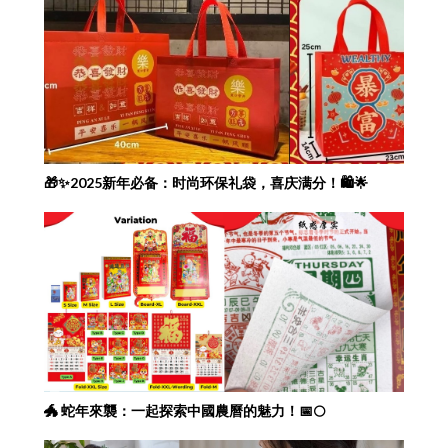
🎁✨2025新年必备：时尚环保礼袋，喜庆满分！🛍️🌟
🐲 蛇年來襲：一起探索中國農曆的魅力！📅🌕