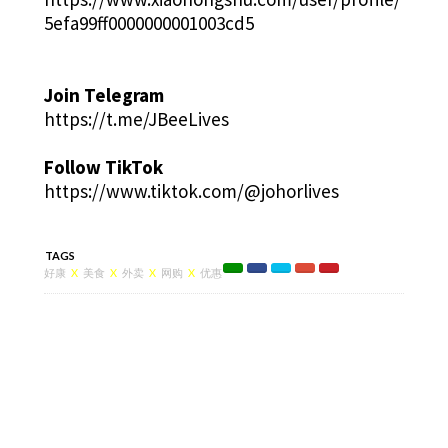
5efa99ff0000000001003cd5
Join Telegram
https://t.me/JBeeLives
Follow TikTok
https://www.tiktok.com/@johorlives
TAGS
好康
X
美食
X
外卖
X
网购
X
优惠