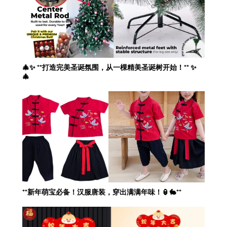
🎄✨ **打造完美圣诞氛围，从一棵精美圣诞树开始！** ✨
🎄
**新年萌宝必备！汉服唐装，穿出满满年味！🏮🐇**