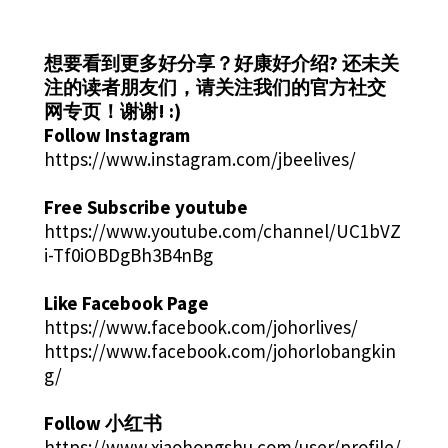
想要看到更多好分享？好康好介绍?
还未关
注的读者朋友们，请关注我们的官方社交
网专页！谢谢! :)
Follow Instagram
https://www.instagram.com/jbeelives/
Free Subscribe youtube
https://www.youtube.com/channel/UC1bVZ
i-Tf0iOBDgBh3B4nBg
Like Facebook Page
https://www.facebook.com/johorlives/
https://www.facebook.com/johorlobangkin
g/
Follow 小红书
https://www.xiaohongshu.com/user/profile/