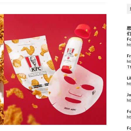
想
们
F
ht
F
h
T
L
ht
J
ht
F
ht
F