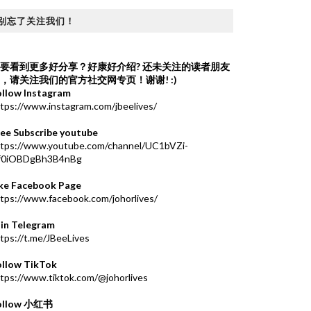
别忘了关注我们！
要看到更多好分享？好康好介绍?
还未关注的读者朋友
，请关注我们的官方社交网专页！谢谢! :)
ollow Instagram
tps://www.instagram.com/jbeelives/
ree Subscribe youtube
ttps://www.youtube.com/channel/UC1bVZi-
f0iOBDgBh3B4nBg
ike Facebook Page
tps://www.facebook.com/johorlives/
oin Telegram
tps://t.me/JBeeLives
ollow TikTok
tps://www.tiktok.com/@johorlives
ollow 小红书