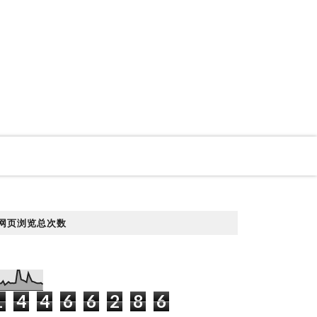
网页浏览总次数
1
4
4
6
6
2
8
6