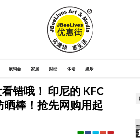
展销会
家居
财经
体坛
娱乐
看错哦！ 印尼的 KFC
防晒棒！抢先网购用起