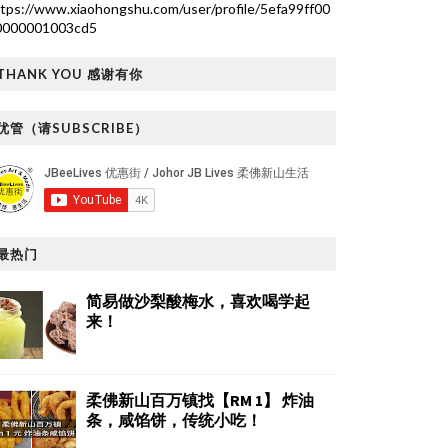
tps://www.xiaohongshu.com/user/profile/5efa99ff00
0000001003cd5
THANK YOU 感谢有你
优管（请SUBSCRIBE）
最热门
简易做沙梨酸梅水，喜欢喝学起
来！
柔佛新山百万镇找【RM 1】 炸油
条，咸馅饼，传统小吃！