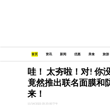
首页
资讯
新闻
优惠
美食
旅游
哇！ 太夯啦！对! 你没
竟然推出联名面膜和
来！
11/14/2021 05:35:00 下午