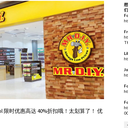
想
们
F
ht
F
h
T
L
ht
J
ht
F
ht
F
ht
School 限时优惠高达 40%折扣哦！太划算了！ 优
0