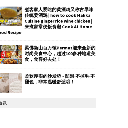
煮客家人爱吃的黄酒鸡又称古早味
传统姜酒鸡 | how to cook Hakka
Cuisine ginger rice wine chicken |
来煮家常便饭食谱 Cook At Home
ood Recipe
柔佛新山百万镇Permas迎来全新的
时尚美食中心，超过100多种地道美
食，食客好去处！
柔软厚实的沙发垫 ~ 防滑·不掉毛·不
褪色，非常温暖舒适哦！
资讯