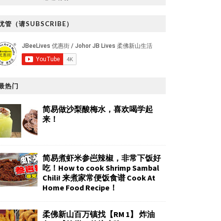
优管（请SUBSCRIBE）
最热门
简易做沙梨酸梅水，喜欢喝学起
来！
简易煮虾米参岜辣椒，非常下饭好
吃！How to cook Shrimp Sambal
Chili! 来煮家常便饭食谱 Cook At
Home Food Recipe！
柔佛新山百万镇找【RM 1】 炸油