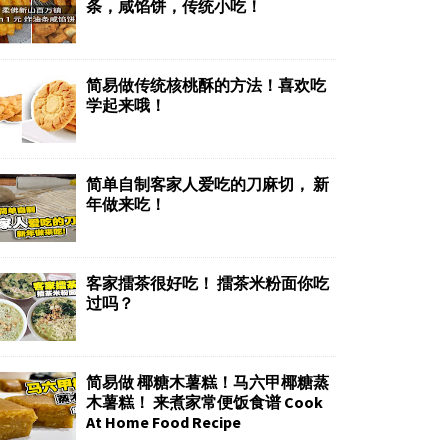
条，咸馅饼，传统小吃！
简易做传统核桃酥的方法！喜欢吃
学起来哦！
简单自制客家人爱吃的刀麻切， 新
年做来吃！
客家擂茶很好吃！ 擂茶米粉面你吃
过吗？
简易做 椰糖木薯糕！马六甲椰糖蒸
木薯糕！ 来煮家常便饭食谱 Cook
At Home Food Recipe