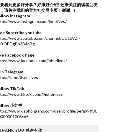
要看到更多好分享？好康好介绍?
还未关注的读者朋友
，请关注我们的官方社交网专页！谢谢! :)
ollow Instagram
tps://www.instagram.com/jbeelives/
ree Subscribe youtube
ttps://www.youtube.com/channel/UC1bVZi-
f0iOBDgBh3B4nBg
ike Facebook Page
tps://www.facebook.com/johorlives/
oin Telegram
tps://t.me/JBeeLives
ollow TikTok
tps://www.tiktok.com/@johorlives
ollow 小红书
tps://www.xiaohongshu.com/user/profile/5efa99ff00
0000001003cd5
THANK YOU 感谢有你