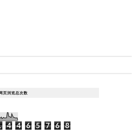
网页浏览总次数
1
4
4
6
5
7
6
8