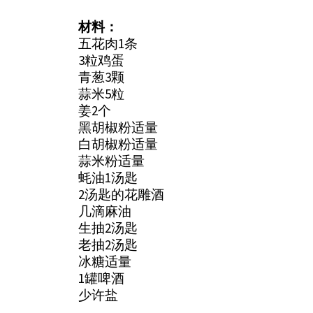
材料：
五花肉1条
3粒鸡蛋
青葱3颗
蒜米5粒
姜2个
黑胡椒粉适量
白胡椒粉适量
蒜米粉适量
蚝油1汤匙
2汤匙的花雕酒
几滴麻油
生抽2汤匙
老抽2汤匙
冰糖适量
1罐啤酒
少许盐