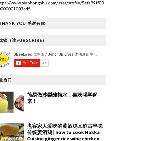
tps://www.xiaohongshu.com/user/profile/5efa99ff00
0000001003cd5
THANK YOU 感谢有你
优管（请SUBSCRIBE）
最热门
简易做沙梨酸梅水，喜欢喝学起
来！
煮客家人爱吃的黄酒鸡又称古早味
传统姜酒鸡 | how to cook Hakka
Cuisine ginger rice wine chicken |