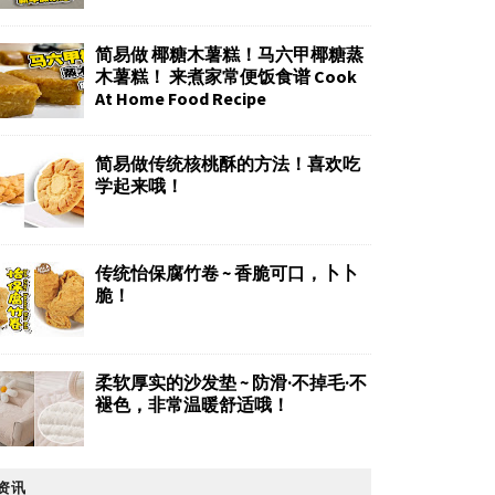
简易做 椰糖木薯糕！马六甲椰糖蒸
木薯糕！ 来煮家常便饭食谱 Cook
At Home Food Recipe
简易做传统核桃酥的方法！喜欢吃
学起来哦！
传统怡保腐竹卷 ~ 香脆可口，卜卜
脆！
柔软厚实的沙发垫 ~ 防滑·不掉毛·不
褪色，非常温暖舒适哦！
资讯