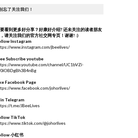
别忘了关注我们！
要看到更多好分享？好康好介绍?
还未关注的读者朋友
，请关注我们的官方社交网专页！谢谢! :)
ollow Instagram
tps://www.instagram.com/jbeelives/
ree Subscribe youtube
ttps://www.youtube.com/channel/UC1bVZi-
f0iOBDgBh3B4nBg
ike Facebook Page
tps://www.facebook.com/johorlives/
oin Telegram
tps://t.me/JBeeLives
ollow TikTok
tps://www.tiktok.com/@johorlives
ollow 小红书