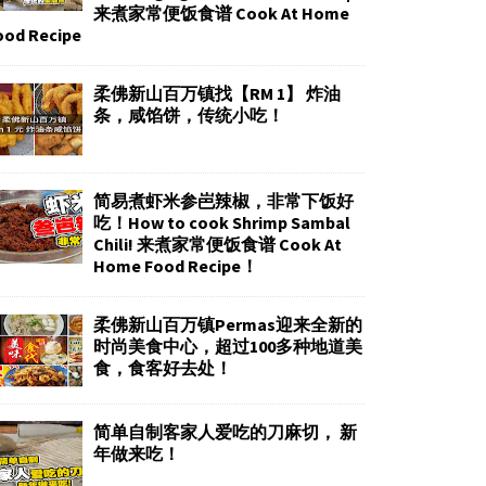
来煮家常便饭食谱 Cook At Home
ood Recipe
柔佛新山百万镇找【RM 1】 炸油
条，咸馅饼，传统小吃！
简易煮虾米参岜辣椒，非常下饭好
吃！How to cook Shrimp Sambal
Chili! 来煮家常便饭食谱 Cook At
Home Food Recipe！
柔佛新山百万镇Permas迎来全新的
时尚美食中心，超过100多种地道美
食，食客好去处！
简单自制客家人爱吃的刀麻切， 新
年做来吃！