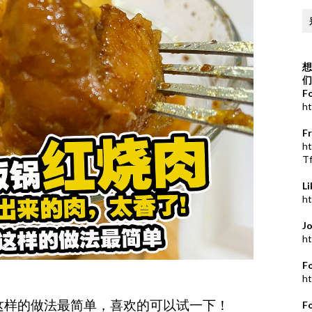
想
们
F
ht
F
h
T
L
ht
J
ht
F
ht
这样的做法最简单，喜欢的可以试一下！
F