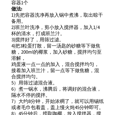
容器1个
做法:
1)先把容器洗净再放入锅中煮沸，取出晾干
备用。
2)班兰叶洗净，剪小放入搅拌器，加入1/4
杯的清水，打成班兰汁。
3)搅拌好了，用筛过滤。
4)把3粒蛋打散，留一汤匙的砂糖等下做焦
糖，200ml的椰浆，加入砂糖，搅拌均匀至
溶解，
鸡蛋液一点一点的加入，混合搅拌均匀，
接着加入班兰汁，留一点等下做焦糖，混
合搅拌均匀。
5）用筛过滤混合液。
6）煮一锅水，沸腾后，将调好的混合液，
隔水不停的搅拌。
7）大约8分钟，开始浓稠了，就可以用锡纸
或者毛巾包着盖，盖上慢火炖45分钟即可。
8）45分钟后，捞取咖椰，放入搅拌器，搅