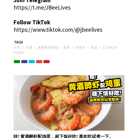
https://t.me/JBeeLives
Follow TikTok
https://www.tiktok.com/@jbeelives
TAGS
分享
X
好康
X
来煮家常便饭
X
美食
X
学烹饪
X
资讯
X
COOK AT
HOME
哇! 黄酒醉虾配鸡蛋，超下饭好吃! 喜欢吃试煮一下。