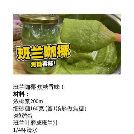
班兰咖椰 焦糖香味！
材料：
浓椰浆200ml
细砂糖160克 (留1汤匙做焦糖）
3粒鸡蛋
班兰叶磨成班兰汁
1/4杯清水