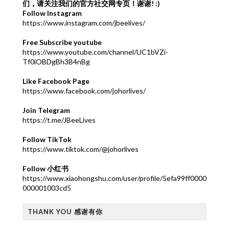
们，请关注我们的官方社交网专页！谢谢! :)
Follow Instagram
https://www.instagram.com/jbeelives/
Free Subscribe youtube
https://www.youtube.com/channel/UC1bVZi-
Tf0iOBDgBh3B4nBg
Like Facebook Page
https://www.facebook.com/johorlives/
Join Telegram
https://t.me/JBeeLives
Follow TikTok
https://www.tiktok.com/@johorlives
Follow 小红书
https://www.xiaohongshu.com/user/profile/5efa99ff0000
000001003cd5
THANK YOU 感谢有你