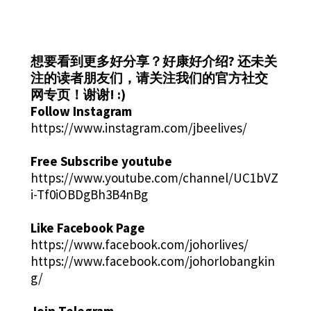
想要看到更多好分享？好康好介绍?
还未关
注的读者朋友们，请关注我们的官方社交
网专页！谢谢! :)
Follow Instagram
https://www.instagram.com/jbeelives/
Free Subscribe youtube
https://www.youtube.com/channel/UC1bVZ
i-Tf0iOBDgBh3B4nBg
Like Facebook Page
https://www.facebook.com/johorlives/
https://www.facebook.com/johorlobangkin
g/
Join Telegram