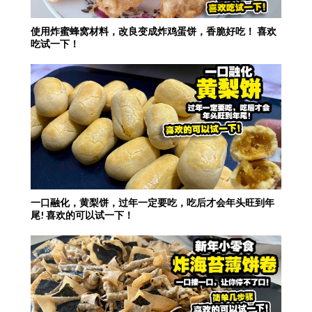
使用炸蜜蜂窝材料，改良变成炸鸡蛋饼，香脆好吃！ 喜欢
吃试一下！
一口融化，黄梨饼，过年一定要吃，吃后才会年头旺到年
尾! 喜欢的可以试一下！