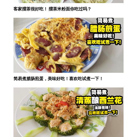
客家擂茶很好吃！ 擂茶米粉面你吃过吗？
简易煮腊肠煎蛋，美味好吃！喜欢吃试煮一下！