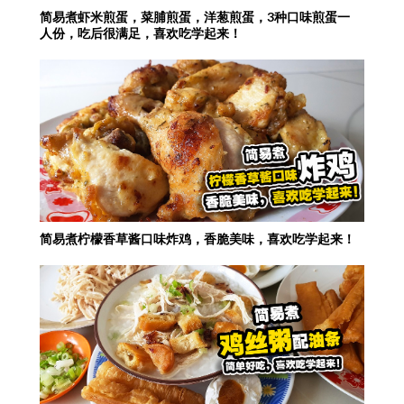
简易煮虾米煎蛋，菜脯煎蛋，洋葱煎蛋，3种口味煎蛋一
人份，吃后很满足，喜欢吃学起来！
简易煮柠檬香草酱口味炸鸡，香脆美味，喜欢吃学起来！