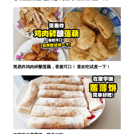
简易炸鸡肉碎酿莲藕，香脆可口！ 喜欢吃试煮一下！