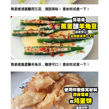
简易煮清蒸酿西兰花，清甜美味！ 喜欢吃试煮一下！
简易煮蒸蛋酿羊角豆，顺滑可口！ 喜欢吃试煮一下！