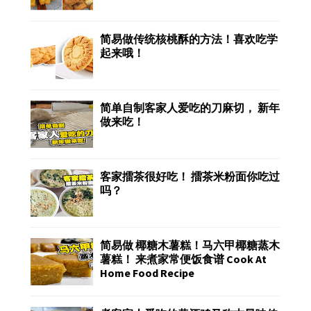
简易做传统核桃酥的方法！喜欢吃学
起来哦！
简单自制客家人爱吃的刀麻切， 新年
做来吃！
客家擂茶很好吃！ 擂茶米粉面你吃过
吗？
简易做 椰糖木薯糕！马六甲椰糖蒸木
薯糕！ 来煮家常便饭食谱 Cook At
Home Food Recipe