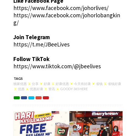
Like Facebook Page
https://www.facebook.com/johorlives/
https://www.facebook.com/johorlobangkin
g/
Join Telegram
https://t.me/JBeeLives
Follow TikTok
https://www.tiktok.com/@jbeelives
TAGS
独家优惠
X
分享
X
好康
X
好康优惠
X
今天有好康
X
省钱
X
省钱好康
X
优惠
X
优惠好康
X
资讯
X
GOODY 365 HERE