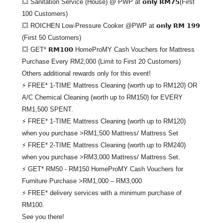
💥 Sanitation Service (House) @ PWP at 𝗼𝗻𝗹𝘆 𝗥𝗠𝟳𝟱(First
100 Customers)
💥 ROICHEN Low-Pressure Cooker @PWP at 𝗼𝗻𝗹𝘆 𝗥𝗠 𝟭𝟵𝟵
(First 50 Customers)
💥 GET* 𝗥𝗠𝟭𝟬𝟬 HomeProMY Cash Vouchers for Mattress
Purchase Every RM2,000 (Limit to First 20 Customers)
Others additional rewards only for this event!
⚡ FREE* 1-TIME Mattress Cleaning (worth up to RM120) OR
A/C Chemical Cleaning (worth up to RM150) for EVERY
RM1,500 SPENT.
⚡ FREE* 1-TIME Mattress Cleaning (worth up to RM120)
when you purchase >RM1,500 Mattress/ Mattress Set
⚡ FREE* 2-TIME Mattress Cleaning (worth up to RM240)
when you purchase >RM3,000 Mattress/ Mattress Set.
⚡ GET* RM50 - RM150 HomeProMY Cash Vouchers for
Furniture Purchase >RM1,000 – RM3,000
⚡ FREE* delivery services with a minimum purchase of
RM100.
See you there!