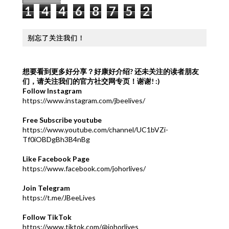
1
4
4
6
8
7
5
2
别忘了关注我们！
想要看到更多好分享？好康好介绍?
还未关注的读者朋友
们，请关注我们的官方社交网专页！谢谢! :)
Follow Instagram
https://www.instagram.com/jbeelives/
Free Subscribe youtube
https://www.youtube.com/channel/UC1bVZi-
Tf0iOBDgBh3B4nBg
Like Facebook Page
https://www.facebook.com/johorlives/
Join Telegram
https://t.me/JBeeLives
Follow TikTok
https://www.tiktok.com/@johorlives