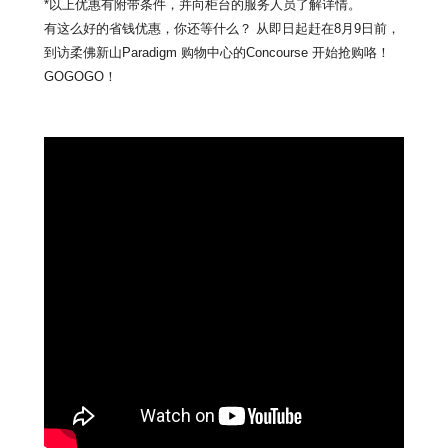
*以上优惠有附带条件，并向柜台的服务人员了解详情。
有这么好的省钱优惠，你还等什么？ 从即日起赶在8月9日前，
到访柔佛新山Paradigm 购物中心的Concourse 开始抢购咯！
GOGOGO！