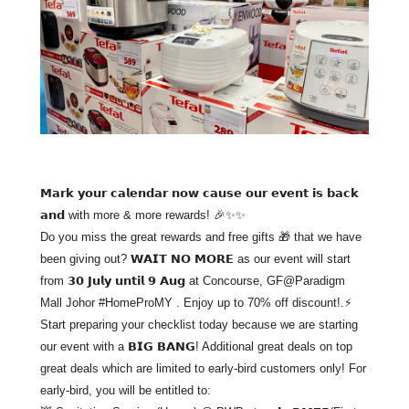
𝗠𝗮𝗿𝗸 𝘆𝗼𝘂𝗿 𝗰𝗮𝗹𝗲𝗻𝗱𝗮𝗿 𝗻𝗼𝘄 𝗰𝗮𝘂𝘀𝗲 𝗼𝘂𝗿 𝗲𝘃𝗲𝗻𝘁 𝗶𝘀 𝗯𝗮𝗰𝗸
𝗮𝗻𝗱 with more & more rewards! 🎉✨✨
Do you miss the great rewards and free gifts 🎁 that we have
been giving out? 𝗪𝗔𝗜𝗧 𝗡𝗢 𝗠𝗢𝗥𝗘 as our event will start
from 𝟯𝟬 𝗝𝘂𝗹𝘆 𝘂𝗻𝘁𝗶𝗹 𝟵 𝗔𝘂𝗴 at Concourse, GF@Paradigm
Mall Johor #HomeProMY . Enjoy up to 70% off discount!.⚡
Start preparing your checklist today because we are starting
our event with a 𝗕𝗜𝗚 𝗕𝗔𝗡𝗚! Additional great deals on top
great deals which are limited to early-bird customers only! For
early-bird, you will be entitled to: