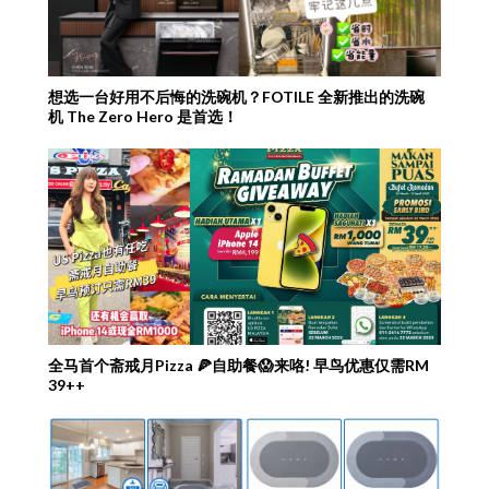
想选一台好用不后悔的洗碗机？FOTILE 全新推出的洗碗
机 The Zero Hero 是首选！
全马首个斋戒月Pizza 🍕自助餐😱来咯! 早鸟优惠仅需RM
39++