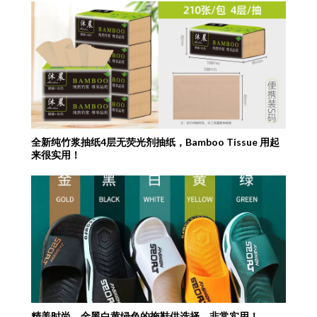
全新纯竹浆抽纸4层无荧光剂抽纸，Bamboo Tissue 用起
来很实用！
精美时尚，金黑白黄绿色的拖鞋供选择，非常实用！