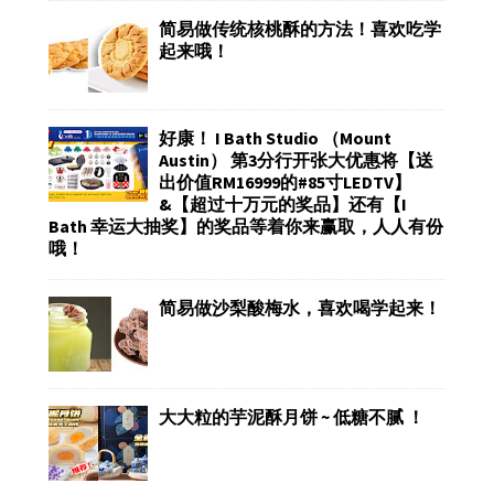
简易做传统核桃酥的方法！喜欢吃学
起来哦！
好康！ I Bath Studio （Mount
Austin） 第3分行开张大优惠将【送
出价值RM16999的#85寸LEDTV】
&【超过十万元的奖品】还有【I
Bath 幸运大抽奖】的奖品等着你来赢取，人人有份
哦！
简易做沙梨酸梅水，喜欢喝学起来！
大大粒的芋泥酥月饼 ~ 低糖不腻 ！