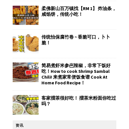
柔佛新山百万镇找【RM 1】 炸油条，
咸馅饼，传统小吃！
传统怡保腐竹卷 ~ 香脆可口，卜卜
脆！
简易煮虾米参岜辣椒，非常下饭好
吃！How to cook Shrimp Sambal
Chili! 来煮家常便饭食谱 Cook At
Home Food Recipe！
客家擂茶很好吃！ 擂茶米粉面你吃过
吗？
资讯