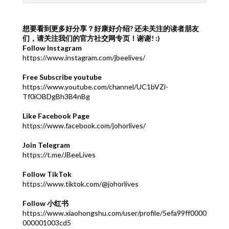
想要看到更多好分享？好康好介绍?
还未关注的读者朋友
们，请关注我们的官方社交网专页！谢谢! :)
Follow Instagram
https://www.instagram.com/jbeelives/
Free Subscribe youtube
https://www.youtube.com/channel/UC1bVZi-
Tf0iOBDgBh3B4nBg
Like Facebook Page
https://www.facebook.com/johorlives/
Join Telegram
https://t.me/JBeeLives
Follow TikTok
https://www.tiktok.com/@johorlives
Follow 小红书
https://www.xiaohongshu.com/user/profile/5efa99ff0000
000001003cd5