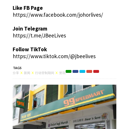
Like FB Page
https://www.facebook.com/johorlives/
Join Telegram
https://t.me/JBeeLives
Follow TikTok
https://www.tiktok.com/@jbeelives
TAGS
分享
X
新闻
X
行动管制期间
X
资讯