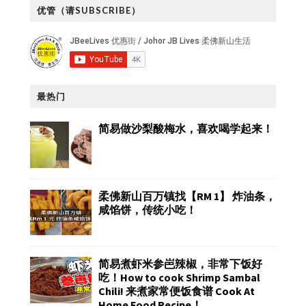
优管（请SUBSCRIBE）
最热门
简易做沙梨酸梅水，喜欢喝学起来！
柔佛新山百万镇找【RM 1】 炸油条，
咸馅饼，传统小吃！
简易煮虾米参岜辣椒，非常下饭好
吃！How to cook Shrimp Sambal
Chili! 来煮家常便饭食谱 Cook At
Home Food Recipe！