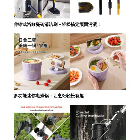
伸缩式浴缸瓷砖清洁刷 ~ 轻松搞定顽固污渍！
多功能迷你电煮锅 ~ 让烹饪轻松有趣！