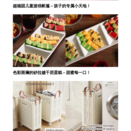
超稳固儿童游戏帐篷 ~ 孩子的专属小天地！
色彩斑斓的砂拉越千层蛋糕 ~ 甜蜜每一口！