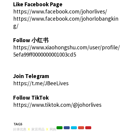
Like Facebook Page
https://www.facebook.com/johorlives/
https://www.facebook.com/johorlobangkin
g/
Follow 小红书
https://www.xiaohongshu.com/user/profile/
5efa99ff0000000001003cd5
Join Telegram
https://t.me/JBeeLives
Follow TikTok
https://www.tiktok.com/@johorlives
TAGS
好康优惠
X
家居用品
X
网购