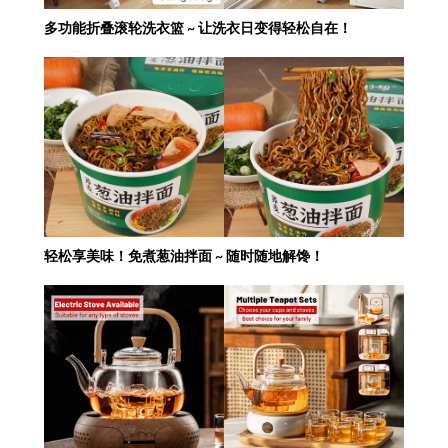
多功能折叠滚轮洗衣篮 ~ 让洗衣日变得轻松自在！
轻松享美味！免煮葱油拌面 ~ 随时随地解馋！