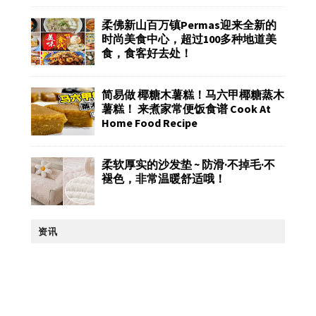
柔佛新山百万镇Permas迎来全新的
时尚美食中心，超过100多种地道美
食，食客好去处！
简易做 椰糖木薯糕！马六甲椰糖蒸木
薯糕！ 来煮家常便饭食谱 Cook At
Home Food Recipe
柔软厚实的沙发垫 ~ 防滑·不掉毛·不
褪色，非常温暖舒适哦！
资讯