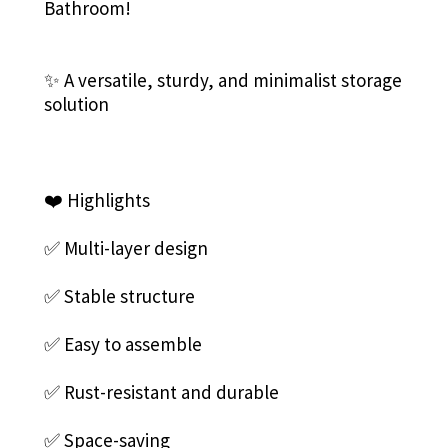
Bathroom!
✨ A versatile, sturdy, and minimalist storage
solution
❤️ Highlights
✅ Multi-layer design
✅ Stable structure
✅ Easy to assemble
✅ Rust-resistant and durable
✅ Space-saving