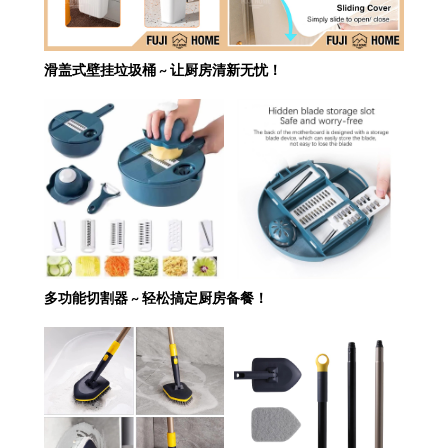
滑盖式壁挂垃圾桶 ~ 让厨房清新无忧！
多功能切割器 ~ 轻松搞定厨房备餐！