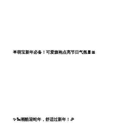
🌟萌宝新年必备！可爱旗袍点亮节日气氛🧧🎀
✨🐍潮酷迎蛇年，舒适过新年！🎉