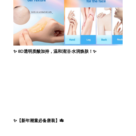
✨ 8D透明质酸加持，温和清洁·水润焕肤！✨
✨【新年潮童必备唐装】🎋