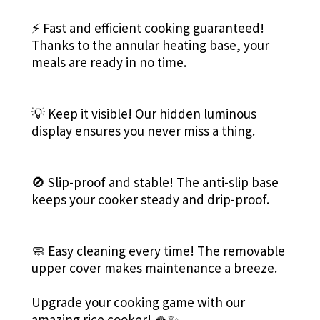
⚡️ Fast and efficient cooking guaranteed!
Thanks to the annular heating base, your
meals are ready in no time.
💡 Keep it visible! Our hidden luminous
display ensures you never miss a thing.
🚫 Slip-proof and stable! The anti-slip base
keeps your cooker steady and drip-proof.
🧼 Easy cleaning every time! The removable
upper cover makes maintenance a breeze.
Upgrade your cooking game with our
amazing rice cooker! 🍚✨