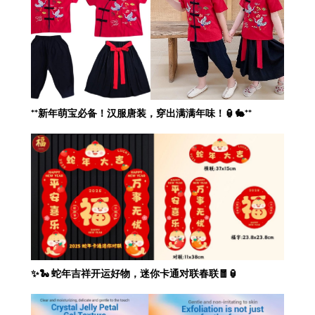
**新年萌宝必备！汉服唐装，穿出满满年味！🏮🐇**
✨🐍 蛇年吉祥开运好物，迷你卡通对联春联🧧🏮