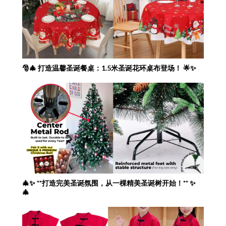
🎅🎄 打造温馨圣诞餐桌：1.5米圣诞花环桌布登场！ 🌟✨
🎄✨ **打造完美圣诞氛围，从一棵精美圣诞树开始！** ✨
🎄