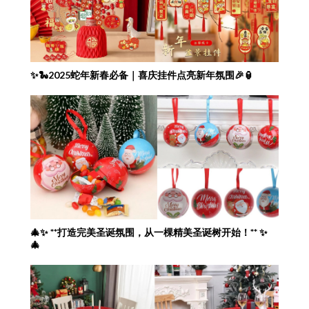
✨🐍2025蛇年新春必备｜喜庆挂件点亮新年氛围🎉🏮
🎄✨ **打造完美圣诞氛围，从一棵精美圣诞树开始！** ✨
🎄