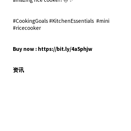
#CookingGoals #KitchenEssentials #mini
#ricecooker
Buy now :
https://bit.ly/4a5phjw
资讯