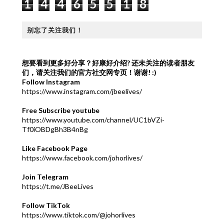
1
4
4
6
5
5
1
8
别忘了关注我们！
想要看到更多好分享？好康好介绍?
还未关注的读者朋友
们，请关注我们的官方社交网专页！谢谢! :)
Follow Instagram
https://www.instagram.com/jbeelives/
Free Subscribe youtube
https://www.youtube.com/channel/UC1bVZi-
Tf0iOBDgBh3B4nBg
Like Facebook Page
https://www.facebook.com/johorlives/
Join Telegram
https://t.me/JBeeLives
Follow TikTok
https://www.tiktok.com/@johorlives