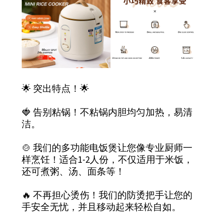
🌟 突出特点！🌟
🍓 告别粘锅！不粘锅内胆均匀加热，易清
洁。
🍲 我们的多功能电饭煲让您像专业厨师一
样烹饪！适合1-2人份，不仅适用于米饭，
还可煮粥、汤、面条等！
🔥 不再担心烫伤！我们的防烫把手让您的
手安全无忧，并且移动起来轻松自如。