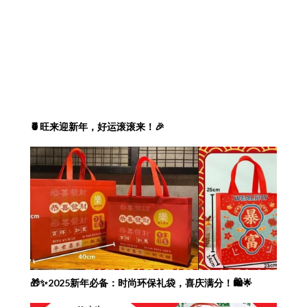
🍍旺来迎新年，好运滚滚来！🎉
🎁✨2025新年必备：时尚环保礼袋，喜庆满分！🛍️🌟