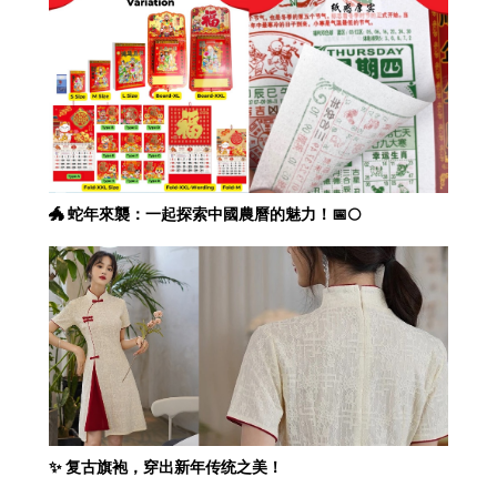
🐲 蛇年來襲：一起探索中國農曆的魅力！📅🌕
✨ 复古旗袍，穿出新年传统之美！