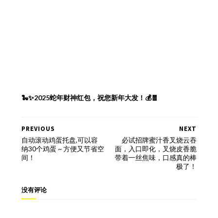
🐍✨2025蛇年财神红包，祝您新年大发！💰🧧
PREVIOUS
NEXT
自动滚动鸡蛋托盘,可以容
必试招牌蜜汁香叉烧云吞
纳30个鸡蛋 ~ 方便又节省空
面，入口即化，叉烧皮香脆
间！
带着一丝焦味，口感真的棒
极了！
没有评论