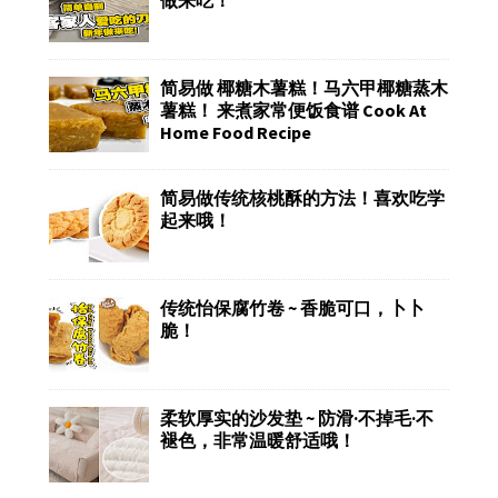
简易做 椰糖木薯糕！马六甲椰糖蒸木
薯糕！ 来煮家常便饭食谱 Cook At
Home Food Recipe
简易做传统核桃酥的方法！喜欢吃学
起来哦！
传统怡保腐竹卷 ~ 香脆可口，卜卜
脆！
柔软厚实的沙发垫 ~ 防滑·不掉毛·不
褪色，非常温暖舒适哦！