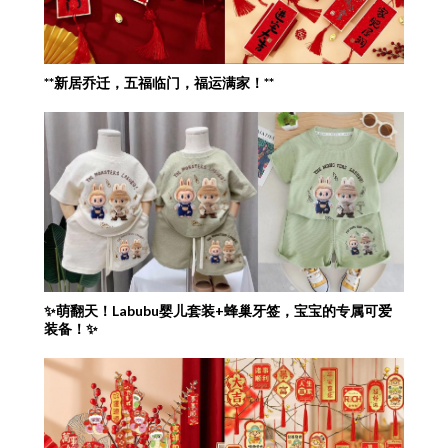
**新居乔迁，五福临门，福运满家！**
✨萌翻天！Labubu婴儿套装+蜂巢牙签，宝宝的专属可爱
装备！✨